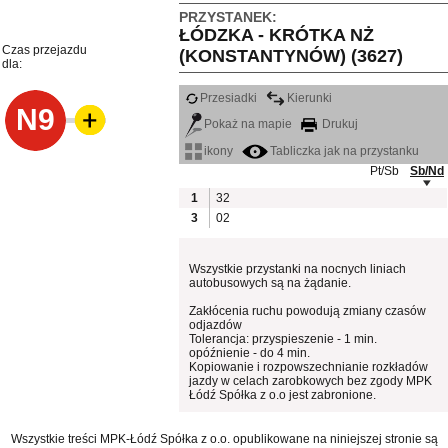
PRZYSTANEK:
ŁÓDZKA - KRÓTKA NŻ
Czas przejazdu
(KONSTANTYNÓW) (3627)
dla:
Przesiadki
Kierunki
N9
Pokaż na mapie
Drukuj
ikony
Tabliczka jak na przystanku
Pt/Sb
Sb/Nd
1
32
3
02
Wszystkie przystanki na nocnych liniach
autobusowych są na żądanie.
Zakłócenia ruchu powodują zmiany czasów
odjazdów
Tolerancja: przyspieszenie - 1 min.
opóźnienie - do 4 min.
Kopiowanie i rozpowszechnianie rozkładów
jazdy w celach zarobkowych bez zgody MPK
Łódź Spółka z o.o jest zabronione.
Wszystkie treści MPK-Łódź Spółka z o.o. opublikowane na niniejszej stronie są