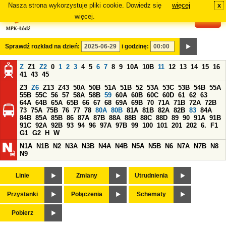
Nasza strona wykorzystuje pliki cookie. Dowiedz się
więcej
x
#
więcej.
Sprawdź rozkład na dzień:
i godzinę:
Z
Z1
Z2
0
1
2
3
4
5
6
7
8
9
10A
10B
11
12
13
14
15
16
41
43
45
Z3
Z6
Z13
Z43
50A
50B
51A
51B
52
53A
53C
53B
54B
55A
55B
55C
56
57
58A
58B
59
60A
60B
60C
60D
61
62
63
64A
64B
65A
65B
66
67
68
69A
69B
70
71A
71B
72A
72B
73
75A
75B
76
77
78
80A
80B
81A
81B
82A
82B
83
84A
84B
85A
85B
86
87A
87B
88A
88B
88C
88D
89
90
91A
91B
91C
92A
92B
93
94
96
97A
97B
99
100
101
201
202
6.
F1
G1
G2
H
W
N1A
N1B
N2
N3A
N3B
N4A
N4B
N5A
N5B
N6
N7A
N7B
N8
N9
Linie
Zmiany
Utrudnienia
Przystanki
Połączenia
Schematy
Pobierz