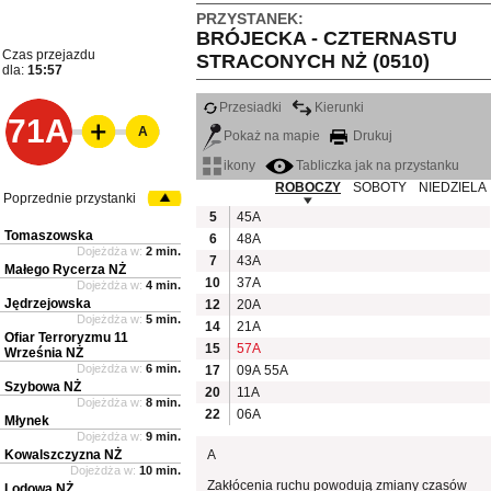
PRZYSTANEK:
BRÓJECKA - CZTERNASTU
Czas przejazdu
STRACONYCH NŻ (0510)
dla:
15:57
Przesiadki
Kierunki
71A
A
Pokaż na mapie
Drukuj
ikony
Tabliczka jak na przystanku
ROBOCZY
SOBOTY
NIEDZIELA
Poprzednie przystanki
5
45A
Tomaszowska
6
48A
Dojeżdża w:
2 min.
7
43A
Małego Rycerza NŻ
10
37A
Dojeżdża w:
4 min.
Jędrzejowska
12
20A
Dojeżdża w:
5 min.
14
21A
Ofiar Terroryzmu 11
15
57A
Września NŻ
Dojeżdża w:
6 min.
17
09A
55A
Szybowa NŻ
20
11A
Dojeżdża w:
8 min.
22
06A
Młynek
Dojeżdża w:
9 min.
Kowalszczyzna NŻ
A
Dojeżdża w:
10 min.
Zakłócenia ruchu powodują zmiany czasów
Lodowa NŻ