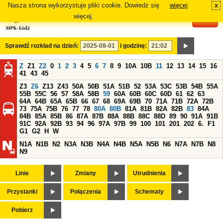
Nasza strona wykorzystuje pliki cookie. Dowiedz się
więcej
x
#
więcej.
Sprawdź rozkład na dzień:
i godzinę:
Z
Z1
Z2
0
1
2
3
4
5
6
7
8
9
10A
10B
11
12
13
14
15
16
41
43
45
Z3
Z6
Z13
Z43
50A
50B
51A
51B
52
53A
53C
53B
54B
55A
55B
55C
56
57
58A
58B
59
60A
60B
60C
60D
61
62
63
64A
64B
65A
65B
66
67
68
69A
69B
70
71A
71B
72A
72B
73
75A
75B
76
77
78
80A
80B
81A
81B
82A
82B
83
84A
84B
85A
85B
86
87A
87B
88A
88B
88C
88D
89
90
91A
91B
91C
92A
92B
93
94
96
97A
97B
99
100
101
201
202
6.
F1
G1
G2
H
W
N1A
N1B
N2
N3A
N3B
N4A
N4B
N5A
N5B
N6
N7A
N7B
N8
N9
Linie
Zmiany
Utrudnienia
Przystanki
Połączenia
Schematy
Pobierz