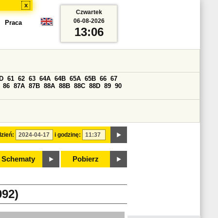
x
Czwartek
06-08-2026
Praca
13:06
D
61
62
63
64A
64B
65A
65B
66
67
86
87A
87B
88A
88B
88C
88D
89
90
zień:
i godzinę:
Schematy
Pobierz
92)