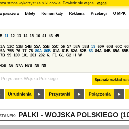
sza strona wykorzystuje pliki cookie. Dowiedz się więcej.
więcej
a pasażera
Bilety
Komunikaty
Reklama
Przetargi
O MPK
0B
11
12
13
14
15
16
41
43
45
53A
53C
53B
54B
55A
55B
55C
56
57
58A
58B
59
60A
60B
60C
60
75A
75B
76
77
78
80A
80B
81A
81B
82A
82B
83
84A
84B
85A
85B
97B
99
100
101
201
202
6.
F1
G1
G2
H
W
N5B
N6
N7A
N7B
N8
N9
Przystanek Wojska Polskiego
Sprawdź rozkład na d
Utrudnienia
Przystanki
Połączenia
PALKI - WOJSKA POLSKIEGO (10
STANEK: