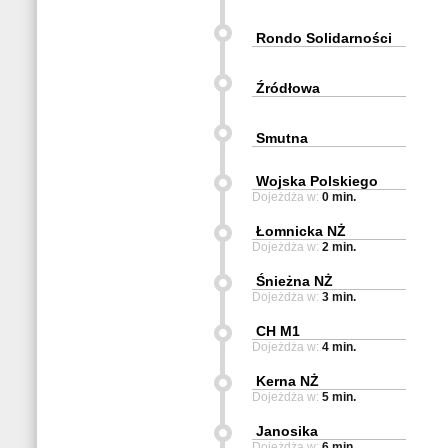
Rondo Solidarności
Źródłowa
Smutna
Wojska Polskiego
Dojeżdża w:
0 min.
Łomnicka NŻ
Dojeżdża w:
2 min.
Śnieżna NŻ
Dojeżdża w:
3 min.
CH M1
Dojeżdża w:
4 min.
Kerna NŻ
Dojeżdża w:
5 min.
Janosika
Dojeżdża w:
6 min.