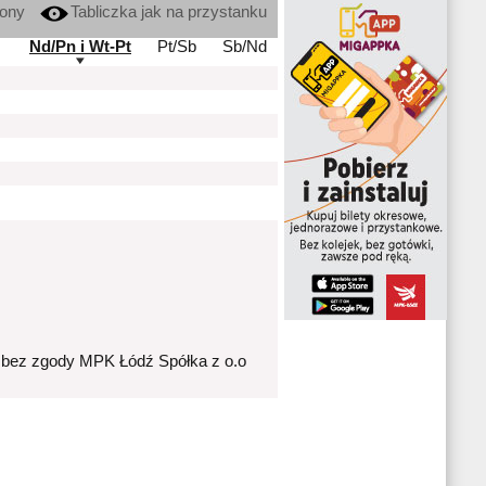
kony
Tabliczka jak na przystanku
Nd/Pn i Wt-Pt
Pt/Sb
Sb/Nd
 bez zgody MPK Łódź Spółka z o.o