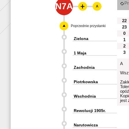
Pr
N7A
A
22
Poprzednie przystanki
23
0
Zielona
1
2
3
1 Maja
A
Zachodnia
Wszy
Piotrkowska
Zakł
Tole
opóź
Kopi
Wschodnia
jest
Rewolucji 1905r.
Narutowicza