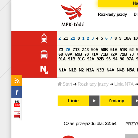
Na
Rozkłady jazdy
Dl
Z
Z1
Z2
0
1
2
3
4
5
6
7
8
9
10A
1
Z3
Z6
Z13
Z43
50A
50B
51A
51B
52
68
69A
69B
70
71A
71B
72A
72B
73
91A
91B
91C
92A
92B
93
94
96
97A
N1A
N1B
N2
N3A
N3B
N4A
N4B
N5A
Start
Rozkłady jazdy
Linia N7A
Linie
Zmiany
Czas przejazdu dla:
22:54
PRZY