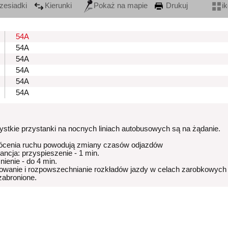
zesiadki
Kierunki
Pokaż na mapie
Drukuj
i
54A
54A
54A
54A
54A
54A
stkie przystanki na nocnych liniach autobusowych są na żądanie.
ócenia ruchu powodują zmiany czasów odjazdów
rancja: przyspieszenie - 1 min.
nienie - do 4 min.
owanie i rozpowszechnianie rozkładów jazdy w celach zarobkowych
 zabronione.