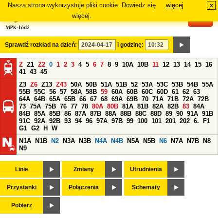
Nasza strona wykorzystuje pliki cookie. Dowiedz się
więcej
x
#
więcej.
Sprawdź rozkład na dzień:
i godzinę:
Z
Z1
Z2
0
1
2
3
4
5
6
7
8
9
10A
10B
11
12
13
14
15
16
41
43
45
Z3
Z6
Z13
Z43
50A
50B
51A
51B
52
53A
53C
53B
54B
55A
55B
55C
56
57
58A
58B
59
60A
60B
60C
60D
61
62
63
64A
64B
65A
65B
66
67
68
69A
69B
70
71A
71B
72A
72B
73
75A
75B
76
77
78
80A
80B
81A
81B
82A
82B
83
84A
84B
85A
85B
86
87A
87B
88A
88B
88C
88D
89
90
91A
91B
91C
92A
92B
93
94
96
97A
97B
99
100
101
201
202
6.
F1
G1
G2
H
W
N1A
N1B
N2
N3A
N3B
N4A
N4B
N5A
N5B
N6
N7A
N7B
N8
N9
Linie
Zmiany
Utrudnienia
Przystanki
Połączenia
Schematy
Pobierz