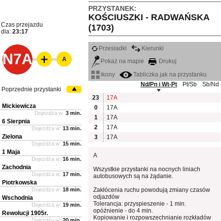
PRZYSTANEK:
KOŚCIUSZKI - RADWAŃSKA
Czas przejazdu
(1703)
dla:
23:17
Przesiadki
Kierunki
N7A
A
Pokaż na mapie
Drukuj
ikony
Tabliczka jak na przystanku
Nd/Pn i Wt-Pt
Pt/Sb
Sb/Nd
Poprzednie przystanki
23
17A
Mickiewicza
0
17A
Dojeżdża w:
3 min.
1
17A
6 Sierpnia
2
17A
Dojeżdża w:
13 min.
Zielona
3
17A
Dojeżdża w:
15 min.
1 Maja
A
Dojeżdża w:
16 min.
Zachodnia
Wszystkie przystanki na nocnych liniach
Dojeżdża w:
17 min.
autobusowych są na żądanie.
Piotrkowska
Dojeżdża w:
18 min.
Zakłócenia ruchu powodują zmiany czasów
odjazdów
Wschodnia
Tolerancja: przyspieszenie - 1 min.
Dojeżdża w:
19 min.
opóźnienie - do 4 min.
Rewolucji 1905r.
Kopiowanie i rozpowszechnianie rozkładów
Dojeżdża w:
20 min.