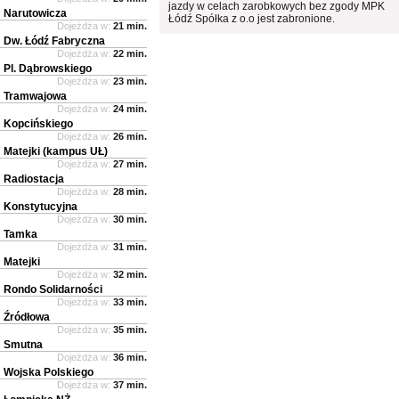
jazdy w celach zarobkowych bez zgody MPK
Narutowicza
Łódź Spółka z o.o jest zabronione.
Dojeżdża w:
21 min.
Dw. Łódź Fabryczna
Dojeżdża w:
22 min.
Pl. Dąbrowskiego
Dojeżdża w:
23 min.
Tramwajowa
Dojeżdża w:
24 min.
Kopcińskiego
Dojeżdża w:
26 min.
Matejki (kampus UŁ)
Dojeżdża w:
27 min.
Radiostacja
Dojeżdża w:
28 min.
Konstytucyjna
Dojeżdża w:
30 min.
Tamka
Dojeżdża w:
31 min.
Matejki
Dojeżdża w:
32 min.
Rondo Solidarności
Dojeżdża w:
33 min.
Źródłowa
Dojeżdża w:
35 min.
Smutna
Dojeżdża w:
36 min.
Wojska Polskiego
Dojeżdża w:
37 min.