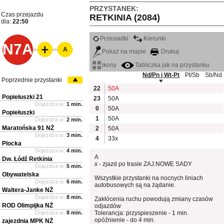
PRZYSTANEK:
Czas przejazdu
RETKINIA (2084)
dla:
22:50
Przesiadki
Kierunki
N7A
A
Pokaż na mapie
Drukuj
ikony
Tabliczka jak na przystanku
Nd/Pn i Wt-Pt
Pt/Sb
Sb/Nd
Poprzednie przystanki
22
50A
Popiełuszki 21
23
50A
Dojeżdża w:
1 min.
0
50A
Popiełuszki
1
50A
Dojeżdża w:
2 min.
Maratońska 91 NŻ
2
50A
Dojeżdża w:
3 min.
4
33x
Plocka
Dojeżdża w:
4 min.
A
Dw. Łódź Retkinia
x - zjazd po trasie ZAJ.NOWE SADY
Dojeżdża w:
5 min.
Obywatelska
Wszystkie przystanki na nocnych liniach
Dojeżdża w:
6 min.
autobusowych są na żądanie.
Waltera-Janke NŻ
Dojeżdża w:
8 min.
Zakłócenia ruchu powodują zmiany czasów
ROD Olimpijka NŻ
odjazdów
Dojeżdża w:
8 min.
Tolerancja: przyspieszenie - 1 min.
opóźnienie - do 4 min.
zajezdnia MPK NŻ