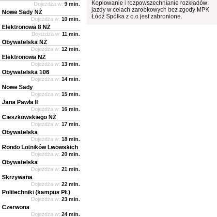
Kopiowanie i rozpowszechnianie rozkładów
Dojeżdża w:
9 min.
jazdy w celach zarobkowych bez zgody MPK
Nowe Sady NŻ
Łódź Spółka z o.o jest zabronione.
Dojeżdża w:
10 min.
Elektronowa 8 NŻ
Dojeżdża w:
11 min.
Obywatelska NŻ
Dojeżdża w:
12 min.
Elektronowa NŻ
Dojeżdża w:
13 min.
Obywatelska 106
Dojeżdża w:
14 min.
Nowe Sady
Dojeżdża w:
15 min.
Jana Pawła II
Dojeżdża w:
16 min.
Cieszkowskiego NŻ
Dojeżdża w:
17 min.
Obywatelska
Dojeżdża w:
18 min.
Rondo Lotników Lwowskich
Dojeżdża w:
20 min.
Obywatelska
Dojeżdża w:
21 min.
Skrzywana
Dojeżdża w:
22 min.
Politechniki (kampus PŁ)
Dojeżdża w:
23 min.
Czerwona
Dojeżdża w:
24 min.