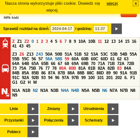
Nasza strona wykorzystuje pliki cookie. Dowiedz się
więcej
x
#
więcej.
Sprawdź rozkład na dzień:
i godzinę:
Z
Z1
Z2
0
1
2
3
4
5
6
7
8
9
10A
10B
11
12
13
14
15
16
41
43
45
Z3
Z6
Z13
Z43
50A
50B
51A
51B
52
53A
53C
53B
54B
55A
55B
55C
56
57
58A
58B
59
60A
60B
60C
60D
61
62
63
64A
64B
65A
65B
66
67
68
69A
69B
70
71A
71B
72A
72B
73
75A
75B
76
77
78
80A
80B
81A
81B
82A
82B
83
84A
84B
85A
85B
86
87A
87B
88A
88B
88C
88D
89
90
91A
91B
91C
92A
92B
93
94
96
97A
97B
99
100
101
201
202
6.
F1
G1
G2
H
W
N1A
N1B
N2
N3A
N3B
N4A
N4B
N5A
N5B
N6
N7A
N7B
N8
N9
Linie
Zmiany
Utrudnienia
Przystanki
Połączenia
Schematy
Pobierz