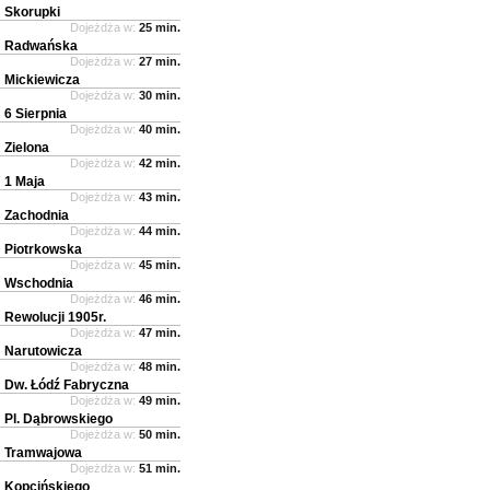
Skorupki
Dojeżdża w:
25 min.
Radwańska
Dojeżdża w:
27 min.
Mickiewicza
Dojeżdża w:
30 min.
6 Sierpnia
Dojeżdża w:
40 min.
Zielona
Dojeżdża w:
42 min.
1 Maja
Dojeżdża w:
43 min.
Zachodnia
Dojeżdża w:
44 min.
Piotrkowska
Dojeżdża w:
45 min.
Wschodnia
Dojeżdża w:
46 min.
Rewolucji 1905r.
Dojeżdża w:
47 min.
Narutowicza
Dojeżdża w:
48 min.
Dw. Łódź Fabryczna
Dojeżdża w:
49 min.
Pl. Dąbrowskiego
Dojeżdża w:
50 min.
Tramwajowa
Dojeżdża w:
51 min.
Kopcińskiego