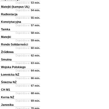
Dojeżdża w:
53 min.
Matejki (kampus UŁ)
Dojeżdża w:
54 min.
Radiostacja
Dojeżdża w:
55 min.
Konstytucyjna
Dojeżdża w:
57 min.
Tamka
Dojeżdża w:
58 min.
Matejki
Dojeżdża w:
59 min.
Rondo Solidarności
Dojeżdża w:
60 min.
Źródłowa
Dojeżdża w:
62 min.
Smutna
Dojeżdża w:
63 min.
Wojska Polskiego
Dojeżdża w:
64 min.
Łomnicka NŻ
Dojeżdża w:
66 min.
Śnieżna NŻ
Dojeżdża w:
67 min.
CH M1
Dojeżdża w:
68 min.
Kerna NŻ
Dojeżdża w:
69 min.
Janosika
Dojeżdża w:
70 min.