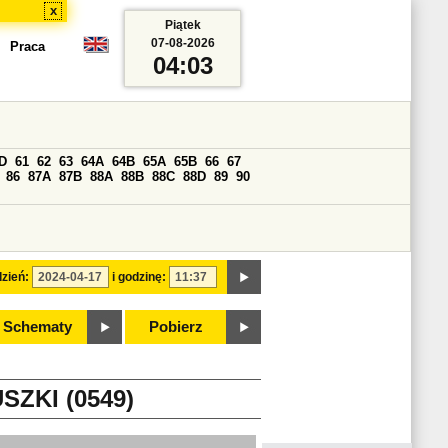
x
Piątek
07-08-2026
Praca
04:03
D
61
62
63
64A
64B
65A
65B
66
67
86
87A
87B
88A
88B
88C
88D
89
90
zień:
i godzinę:
Schematy
Pobierz
ZKI (0549)