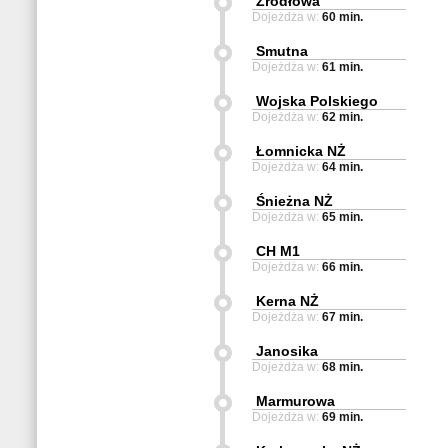
Źródłowa
Dojeżdża w:
60 min.
Smutna
Dojeżdża w:
61 min.
Wojska Polskiego
Dojeżdża w:
62 min.
Łomnicka NŻ
Dojeżdża w:
64 min.
Śnieżna NŻ
Dojeżdża w:
65 min.
CH M1
Dojeżdża w:
66 min.
Kerna NŻ
Dojeżdża w:
67 min.
Janosika
Dojeżdża w:
68 min.
Marmurowa
Dojeżdża w:
69 min.