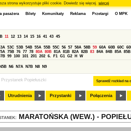
sza strona wykorzystuje pliki cookie. Dowiedz się więcej.
więcej
a pasażera
Bilety
Komunikaty
Reklama
Przetargi
O MPK
0B
11
12
13
14
15
16
41
43
45
53A
53C
53B
54B
55A
55B
55C
56
57
58A
58B
59
60A
60B
60C
60
75A
75B
76
77
78
80A
80B
81A
81B
82A
82B
83
84A
84B
85A
85B
97B
99
100
101
201
202
6.
F1
G1
G2
H
W
N5B
N6
N7A
N7B
N8
N9
Przystanek Popiełuszki
Sprawdź rozkład na d
Utrudnienia
Przystanki
Połączenia
MARATOŃSKA (WEW.) - POPIEŁUS
STANEK: