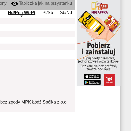
kony
Tabliczka jak na przystanku
Nd/Pn i Wt-Pt
Pt/Sb
Sb/Nd
 bez zgody MPK Łódź Spółka z o.o