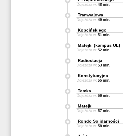
Dojeżdża w:
48 min.
Tramwajowa
Dojeżdża w:
49 min.
Kopcińskiego
Dojeżdża w:
51 min.
Matejki (kampus UŁ)
Dojeżdża w:
52 min.
Radiostacja
Dojeżdża w:
53 min.
Konstytucyjna
Dojeżdża w:
55 min.
Tamka
Dojeżdża w:
56 min.
Matejki
Dojeżdża w:
57 min.
Rondo Solidarności
Dojeżdża w:
58 min.