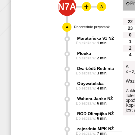
Pr
N7A
A
22
Poprzednie przystanki
23
0
Maratońska 91 NŻ
1
Dojeżdża w:
1 min.
2
Plocka
4
Dojeżdża w:
2 min.
A
Dw. Łódź Retkinia
x - 
Dojeżdża w:
3 min.
Wszy
Obywatelska
Dojeżdża w:
4 min.
Zakł
Tole
Waltera-Janke NŻ
opóź
Dojeżdża w:
6 min.
Kopi
jest
ROD Olimpijka NŻ
Dojeżdża w:
6 min.
zajezdnia MPK NŻ
Dojeżdża w:
7 min.