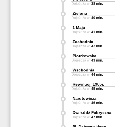
Dojeżdża w:
38 min.
Zielona
Dojeżdża w:
40 min.
1 Maja
Dojeżdża w:
41 min.
Zachodnia
Dojeżdża w:
42 min.
Piotrkowska
Dojeżdża w:
43 min.
Wschodnia
Dojeżdża w:
44 min.
Rewolucji 1905r.
Dojeżdża w:
45 min.
Narutowicza
Dojeżdża w:
46 min.
Dw. Łódź Fabryczna
Dojeżdża w:
47 min.
Pl. Dąbrowskiego