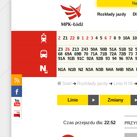
Na
Rozkłady jazdy
Dl
Z
Z1
Z2
0
1
2
3
4
5
6
7
8
9
10A
1
Z3
Z6
Z13
Z43
50A
50B
51A
51B
52
68
69A
69B
70
71A
71B
72A
72B
73
91A
91B
91C
92A
92B
93
94
96
97A
N1A
N1B
N2
N3A
N3B
N4A
N4B
N5A
Start
Rozkłady jazdy
Linia N7A
Linie
Zmiany
Czas przejazdu dla:
22:52
PRZY