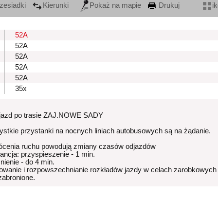
zesiadki
Kierunki
Pokaż na mapie
Drukuj
i
52A
52A
52A
52A
52A
35x
zjazd po trasie ZAJ.NOWE SADY
stkie przystanki na nocnych liniach autobusowych są na żądanie.
ócenia ruchu powodują zmiany czasów odjazdów
rancja: przyspieszenie - 1 min.
nienie - do 4 min.
owanie i rozpowszechnianie rozkładów jazdy w celach zarobkowych
 zabronione.