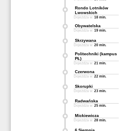
Rondo Lotników
Lwowskich
Dojeżdża w:
18 min.
Obywatelska
Dojeżdża w:
19 min.
Skrzywana
Dojeżdża w:
20 min.
Politechniki (kampus
PŁ)
Dojeżdża w:
21 min.
Czerwona
Dojeżdża w:
22 min.
Skorupki
Dojeżdża w:
23 min.
Radwańska
Dojeżdża w:
25 min.
Mickiewicza
Dojeżdża w:
28 min.
6 Sierpnia