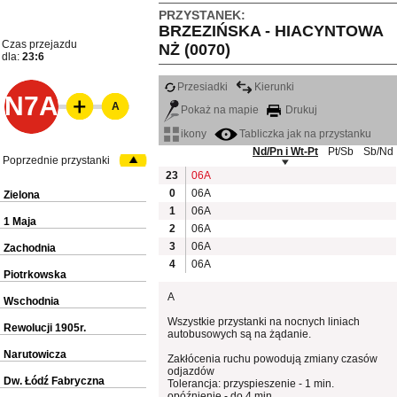
PRZYSTANEK:
BRZEZIŃSKA - HIACYNTOWA
Czas przejazdu
NŻ (0070)
dla:
23:6
Przesiadki
Kierunki
N7A
A
Pokaż na mapie
Drukuj
ikony
Tabliczka jak na przystanku
Nd/Pn i Wt-Pt
Pt/Sb
Sb/Nd
Poprzednie przystanki
23
06A
0
06A
Zielona
1
06A
1 Maja
2
06A
3
06A
Zachodnia
4
06A
Piotrkowska
A
Wschodnia
Wszystkie przystanki na nocnych liniach
Rewolucji 1905r.
autobusowych są na żądanie.
Narutowicza
Zakłócenia ruchu powodują zmiany czasów
odjazdów
Dw. Łódź Fabryczna
Tolerancja: przyspieszenie - 1 min.
opóźnienie - do 4 min.