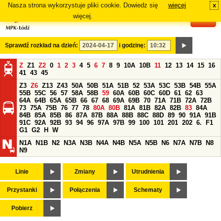
Nasza strona wykorzystuje pliki cookie. Dowiedz się
więcej
x
#
więcej.
Sprawdź rozkład na dzień:
i godzinę:
Z
Z1
Z2
0
1
2
3
4
5
6
7
8
9
10A
10B
11
12
13
14
15
16
41
43
45
Z3
Z6
Z13
Z43
50A
50B
51A
51B
52
53A
53C
53B
54B
55A
55B
55C
56
57
58A
58B
59
60A
60B
60C
60D
61
62
63
64A
64B
65A
65B
66
67
68
69A
69B
70
71A
71B
72A
72B
73
75A
75B
76
77
78
80A
80B
81A
81B
82A
82B
83
84A
84B
85A
85B
86
87A
87B
88A
88B
88C
88D
89
90
91A
91B
91C
92A
92B
93
94
96
97A
97B
99
100
101
201
202
6.
F1
G1
G2
H
W
N1A
N1B
N2
N3A
N3B
N4A
N4B
N5A
N5B
N6
N7A
N7B
N8
N9
Linie
Zmiany
Utrudnienia
Przystanki
Połączenia
Schematy
Pobierz