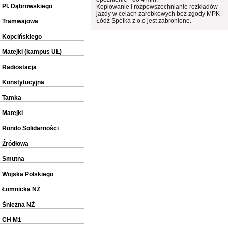
Pl. Dąbrowskiego
Kopiowanie i rozpowszechnianie rozkładów
jazdy w celach zarobkowych bez zgody MPK
Łódź Spółka z o.o jest zabronione.
Tramwajowa
Kopcińskiego
Matejki (kampus UŁ)
Radiostacja
Konstytucyjna
Tamka
Matejki
Rondo Solidarności
Źródłowa
Smutna
Wojska Polskiego
Łomnicka NŻ
Śnieżna NŻ
CH M1