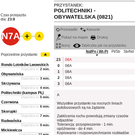
PRZYSTANEK:
POLITECHNIKI -
Czas przejazdu
OBYWATELSKA (0821)
dla:
23:8
Przesiadki
Kierunki
N7A
A
Pokaż na mapie
Drukuj
ikony
Tabliczka jak na przystanku
Nd/Pn i Wt-Pt
Pt/Sb
Sb/Nd
Poprzednie przystanki
23
08A
Rondo Lotników Lwowskich
0
08A
Dojeżdża w:
2 min.
1
08A
Obywatelska
2
08A
Dojeżdża w:
3 min.
Skrzywana
3
08A
Dojeżdża w:
4 min.
Politechniki (kampus PŁ)
A
Dojeżdża w:
5 min.
Czerwona
Wszystkie przystanki na nocnych liniach
Dojeżdża w:
6 min.
autobusowych są na żądanie.
Skorupki
Dojeżdża w:
7 min.
Zakłócenia ruchu powodują zmiany czasów
odjazdów
Radwańska
Tolerancja: przyspieszenie - 1 min.
Dojeżdża w:
9 min.
opóźnienie - do 4 min.
Mickiewicza
Kopiowanie i rozpowszechnianie rozkładów
Dojeżdża w:
12 min.