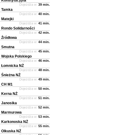
Konstytucyjna
Dojeżdża w:
39 min.
Tamka
Dojeżdża w:
40 min.
Matejki
Dojeżdża w:
41 min.
Rondo Solidarności
Dojeżdża w:
42 min.
Źródłowa
Dojeżdża w:
44 min.
Smutna
Dojeżdża w:
45 min.
Wojska Polskiego
Dojeżdża w:
46 min.
Łomnicka NŻ
Dojeżdża w:
48 min.
Śnieżna NŻ
Dojeżdża w:
49 min.
CH M1
Dojeżdża w:
50 min.
Kerna NŻ
Dojeżdża w:
51 min.
Janosika
Dojeżdża w:
52 min.
Marmurowa
Dojeżdża w:
53 min.
Karkonoska NŻ
Dojeżdża w:
55 min.
Olkuska NŻ