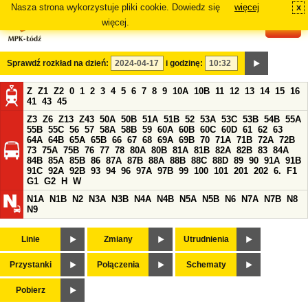
Nasza strona wykorzystuje pliki cookie. Dowiedz się
więcej
x
#
więcej.
Sprawdź rozkład na dzień:
i godzinę:
Z
Z1
Z2
0
1
2
3
4
5
6
7
8
9
10A
10B
11
12
13
14
15
16
41
43
45
Z3
Z6
Z13
Z43
50A
50B
51A
51B
52
53A
53C
53B
54B
55A
55B
55C
56
57
58A
58B
59
60A
60B
60C
60D
61
62
63
64A
64B
65A
65B
66
67
68
69A
69B
70
71A
71B
72A
72B
73
75A
75B
76
77
78
80A
80B
81A
81B
82A
82B
83
84A
84B
85A
85B
86
87A
87B
88A
88B
88C
88D
89
90
91A
91B
91C
92A
92B
93
94
96
97A
97B
99
100
101
201
202
6.
F1
G1
G2
H
W
N1A
N1B
N2
N3A
N3B
N4A
N4B
N5A
N5B
N6
N7A
N7B
N8
N9
Linie
Zmiany
Utrudnienia
Przystanki
Połączenia
Schematy
Pobierz