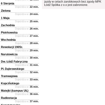
jazdy w celach zarobkowych bez zgody MPK
6 Sierpnia
Łódź Spółka z o.o jest zabronione.
Dojeżdża w:
22 min.
Zielona
Dojeżdża w:
24 min.
1 Maja
Dojeżdża w:
25 min.
Zachodnia
Dojeżdża w:
26 min.
Piotrkowska
Dojeżdża w:
27 min.
Wschodnia
Dojeżdża w:
28 min.
Rewolucji 1905r.
Dojeżdża w:
29 min.
Narutowicza
Dojeżdża w:
30 min.
Dw. Łódź Fabryczna
Dojeżdża w:
31 min.
Pl. Dąbrowskiego
Dojeżdża w:
32 min.
Tramwajowa
Dojeżdża w:
33 min.
Kopcińskiego
Dojeżdża w:
35 min.
Matejki (kampus UŁ)
Dojeżdża w:
36 min.
Radiostacja
Dojeżdża w:
37 min.