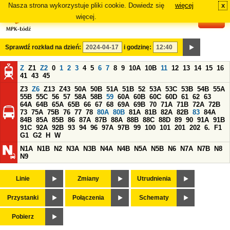
Nasza strona wykorzystuje pliki cookie. Dowiedz się
więcej
x
#
więcej.
Sprawdź rozkład na dzień:
i godzinę:
Z
Z1
Z2
0
1
2
3
4
5
6
7
8
9
10A
10B
11
12
13
14
15
16
41
43
45
Z3
Z6
Z13
Z43
50A
50B
51A
51B
52
53A
53C
53B
54B
55A
55B
55C
56
57
58A
58B
59
60A
60B
60C
60D
61
62
63
64A
64B
65A
65B
66
67
68
69A
69B
70
71A
71B
72A
72B
73
75A
75B
76
77
78
80A
80B
81A
81B
82A
82B
83
84A
84B
85A
85B
86
87A
87B
88A
88B
88C
88D
89
90
91A
91B
91C
92A
92B
93
94
96
97A
97B
99
100
101
201
202
6.
F1
G1
G2
H
W
N1A
N1B
N2
N3A
N3B
N4A
N4B
N5A
N5B
N6
N7A
N7B
N8
N9
Linie
Zmiany
Utrudnienia
Przystanki
Połączenia
Schematy
Pobierz