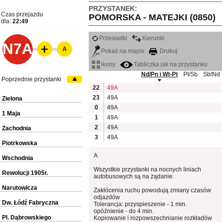
PRZYSTANEK:
Czas przejazdu
POMORSKA - MATEJKI (0850)
dla:
22:49
Przesiadki
Kierunki
N7A
A
Pokaż na mapie
Drukuj
ikony
Tabliczka jak na przystanku
Nd/Pn i Wt-Pt
Pt/Sb
Sb/Nd
Poprzednie przystanki
22
49A
23
49A
Zielona
0
49A
1 Maja
1
49A
2
49A
Zachodnia
3
49A
Piotrkowska
A
Wschodnia
Wszystkie przystanki na nocnych liniach
Rewolucji 1905r.
autobusowych są na żądanie.
Narutowicza
Zakłócenia ruchu powodują zmiany czasów
odjazdów
Dw. Łódź Fabryczna
Tolerancja: przyspieszenie - 1 min.
opóźnienie - do 4 min.
Pl. Dąbrowskiego
Kopiowanie i rozpowszechnianie rozkładów