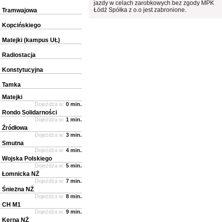
jazdy w celach zarobkowych bez zgody MPK
Łódź Spółka z o.o jest zabronione.
Tramwajowa
Kopcińskiego
Matejki (kampus UŁ)
Radiostacja
Konstytucyjna
Tamka
Matejki
Dojeżdża w:
0 min.
Rondo Solidarności
Dojeżdża w:
1 min.
Źródłowa
Dojeżdża w:
3 min.
Smutna
Dojeżdża w:
4 min.
Wojska Polskiego
Dojeżdża w:
5 min.
Łomnicka NŻ
Dojeżdża w:
7 min.
Śnieżna NŻ
Dojeżdża w:
8 min.
CH M1
Dojeżdża w:
9 min.
Kerna NŻ