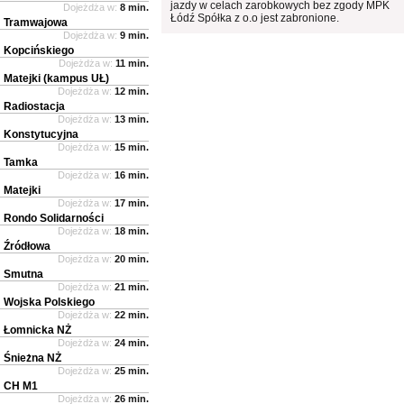
jazdy w celach zarobkowych bez zgody MPK
Dojeżdża w:
8 min.
Łódź Spółka z o.o jest zabronione.
Tramwajowa
Dojeżdża w:
9 min.
Kopcińskiego
Dojeżdża w:
11 min.
Matejki (kampus UŁ)
Dojeżdża w:
12 min.
Radiostacja
Dojeżdża w:
13 min.
Konstytucyjna
Dojeżdża w:
15 min.
Tamka
Dojeżdża w:
16 min.
Matejki
Dojeżdża w:
17 min.
Rondo Solidarności
Dojeżdża w:
18 min.
Źródłowa
Dojeżdża w:
20 min.
Smutna
Dojeżdża w:
21 min.
Wojska Polskiego
Dojeżdża w:
22 min.
Łomnicka NŻ
Dojeżdża w:
24 min.
Śnieżna NŻ
Dojeżdża w:
25 min.
CH M1
Dojeżdża w:
26 min.