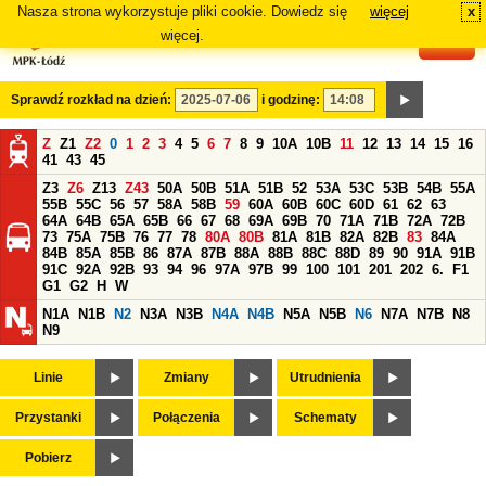
Nasza strona wykorzystuje pliki cookie. Dowiedz się
więcej
x
#
więcej.
Sprawdź rozkład na dzień:
i godzinę:
Z
Z1
Z2
0
1
2
3
4
5
6
7
8
9
10A
10B
11
12
13
14
15
16
41
43
45
Z3
Z6
Z13
Z43
50A
50B
51A
51B
52
53A
53C
53B
54B
55A
55B
55C
56
57
58A
58B
59
60A
60B
60C
60D
61
62
63
64A
64B
65A
65B
66
67
68
69A
69B
70
71A
71B
72A
72B
73
75A
75B
76
77
78
80A
80B
81A
81B
82A
82B
83
84A
84B
85A
85B
86
87A
87B
88A
88B
88C
88D
89
90
91A
91B
91C
92A
92B
93
94
96
97A
97B
99
100
101
201
202
6.
F1
G1
G2
H
W
N1A
N1B
N2
N3A
N3B
N4A
N4B
N5A
N5B
N6
N7A
N7B
N8
N9
Linie
Zmiany
Utrudnienia
Przystanki
Połączenia
Schematy
Pobierz