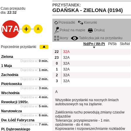
PRZYSTANEK:
Czas przejazdu
GDAŃSKA - ZIELONA (0194)
dla:
22:32
Przesiadki
Kierunki
N7A
A
Pokaż na mapie
Drukuj
ikony
Tabliczka jak na przystanku
Nd/Pn i Wt-Pt
Pt/Sb
Sb/Nd
Poprzednie przystanki
22
32A
Zielona
23
32A
Dojeżdża w:
0 min.
0
32A
1 Maja
1
32A
Dojeżdża w:
1 min.
Zachodnia
2
32A
Dojeżdża w:
2 min.
3
32A
Piotrkowska
Dojeżdża w:
3 min.
A
Wschodnia
Dojeżdża w:
4 min.
Wszystkie przystanki na nocnych liniach
Rewolucji 1905r.
autobusowych są na żądanie.
Dojeżdża w:
5 min.
Narutowicza
Zakłócenia ruchu powodują zmiany czasów
Dojeżdża w:
6 min.
odjazdów
Dw. Łódź Fabryczna
Tolerancja: przyspieszenie - 1 min.
Dojeżdża w:
7 min.
opóźnienie - do 4 min.
Kopiowanie i rozpowszechnianie rozkładów
Pl. Dąbrowskiego