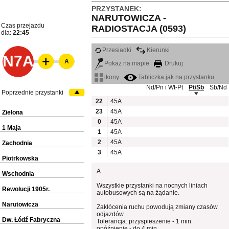
PRZYSTANEK:
NARUTOWICZA -
Czas przejazdu
RADIOSTACJA (0593)
dla:
22:45
Przesiadki
Kierunki
N7A
A
Pokaż na mapie
Drukuj
ikony
Tabliczka jak na przystanku
Nd/Pn i Wt-Pt
Pt/Sb
Sb/Nd
Poprzednie przystanki
22
45A
23
45A
Zielona
0
45A
1 Maja
1
45A
2
45A
Zachodnia
3
45A
Piotrkowska
A
Wschodnia
Wszystkie przystanki na nocnych liniach
Rewolucji 1905r.
autobusowych są na żądanie.
Narutowicza
Zakłócenia ruchu powodują zmiany czasów
odjazdów
Dw. Łódź Fabryczna
Tolerancja: przyspieszenie - 1 min.
opóźnienie - do 4 min.