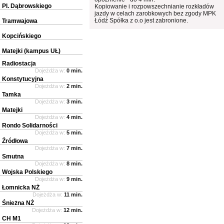
Pl. Dąbrowskiego
Kopiowanie i rozpowszechnianie rozkładów
jazdy w celach zarobkowych bez zgody MPK
Łódź Spółka z o.o jest zabronione.
Tramwajowa
Kopcińskiego
Matejki (kampus UŁ)
Radiostacja
Dojeżdża w:
0 min.
Konstytucyjna
Dojeżdża w:
2 min.
Tamka
Dojeżdża w:
3 min.
Matejki
Dojeżdża w:
4 min.
Rondo Solidarności
Dojeżdża w:
5 min.
Źródłowa
Dojeżdża w:
7 min.
Smutna
Dojeżdża w:
8 min.
Wojska Polskiego
Dojeżdża w:
9 min.
Łomnicka NŻ
Dojeżdża w:
11 min.
Śnieżna NŻ
Dojeżdża w:
12 min.
CH M1