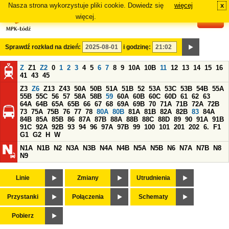
Nasza strona wykorzystuje pliki cookie. Dowiedz się
więcej
x
#
więcej.
Sprawdź rozkład na dzień:
i godzinę:
Z
Z1
Z2
0
1
2
3
4
5
6
7
8
9
10A
10B
11
12
13
14
15
16
41
43
45
Z3
Z6
Z13
Z43
50A
50B
51A
51B
52
53A
53C
53B
54B
55A
55B
55C
56
57
58A
58B
59
60A
60B
60C
60D
61
62
63
64A
64B
65A
65B
66
67
68
69A
69B
70
71A
71B
72A
72B
73
75A
75B
76
77
78
80A
80B
81A
81B
82A
82B
83
84A
84B
85A
85B
86
87A
87B
88A
88B
88C
88D
89
90
91A
91B
91C
92A
92B
93
94
96
97A
97B
99
100
101
201
202
6.
F1
G1
G2
H
W
N1A
N1B
N2
N3A
N3B
N4A
N4B
N5A
N5B
N6
N7A
N7B
N8
N9
Linie
Zmiany
Utrudnienia
Przystanki
Połączenia
Schematy
Pobierz