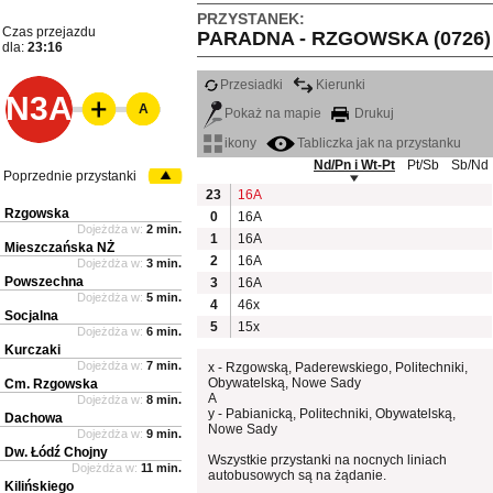
PRZYSTANEK:
Czas przejazdu
PARADNA - RZGOWSKA (0726)
dla:
23:16
Przesiadki
Kierunki
N3A
A
Pokaż na mapie
Drukuj
ikony
Tabliczka jak na przystanku
Nd/Pn i Wt-Pt
Pt/Sb
Sb/Nd
Poprzednie przystanki
23
16A
Rzgowska
0
16A
Dojeżdża w:
2 min.
1
16A
Mieszczańska NŻ
2
16A
Dojeżdża w:
3 min.
Powszechna
3
16A
Dojeżdża w:
5 min.
4
46x
Socjalna
5
15x
Dojeżdża w:
6 min.
Kurczaki
Dojeżdża w:
7 min.
x - Rzgowską, Paderewskiego, Politechniki,
Obywatelską, Nowe Sady
Cm. Rzgowska
A
Dojeżdża w:
8 min.
y - Pabianicką, Politechniki, Obywatelską,
Dachowa
Nowe Sady
Dojeżdża w:
9 min.
Dw. Łódź Chojny
Wszystkie przystanki na nocnych liniach
Dojeżdża w:
11 min.
autobusowych są na żądanie.
Kilińskiego