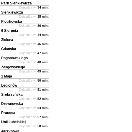
Park Sienkiewicza
Dojeżdża w:
34 min.
Sienkiewicza
Dojeżdża w:
35 min.
Piotrkowska
Dojeżdża w:
36 min.
6 Sierpnia
Dojeżdża w:
44 min.
Zielona
Dojeżdża w:
46 min.
Gdańska
Dojeżdża w:
47 min.
Pogonowskiego
Dojeżdża w:
48 min.
Żeligowskiego
Dojeżdża w:
49 min.
1 Maja
Dojeżdża w:
50 min.
Legionów
Dojeżdża w:
51 min.
Srebrzyńska
Dojeżdża w:
52 min.
Drewnowska
Dojeżdża w:
54 min.
Praussa
Dojeżdża w:
57 min.
Unii Lubelskiej
Dojeżdża w:
58 min.
Jarzynowa