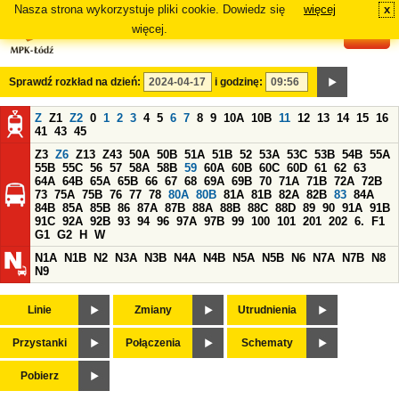
Nasza strona wykorzystuje pliki cookie. Dowiedz się
więcej
x
#
więcej.
Sprawdź rozkład na dzień:
i godzinę:
Z
Z1
Z2
0
1
2
3
4
5
6
7
8
9
10A
10B
11
12
13
14
15
16
41
43
45
Z3
Z6
Z13
Z43
50A
50B
51A
51B
52
53A
53C
53B
54B
55A
55B
55C
56
57
58A
58B
59
60A
60B
60C
60D
61
62
63
64A
64B
65A
65B
66
67
68
69A
69B
70
71A
71B
72A
72B
73
75A
75B
76
77
78
80A
80B
81A
81B
82A
82B
83
84A
84B
85A
85B
86
87A
87B
88A
88B
88C
88D
89
90
91A
91B
91C
92A
92B
93
94
96
97A
97B
99
100
101
201
202
6.
F1
G1
G2
H
W
N1A
N1B
N2
N3A
N3B
N4A
N4B
N5A
N5B
N6
N7A
N7B
N8
N9
Linie
Zmiany
Utrudnienia
Przystanki
Połączenia
Schematy
Pobierz