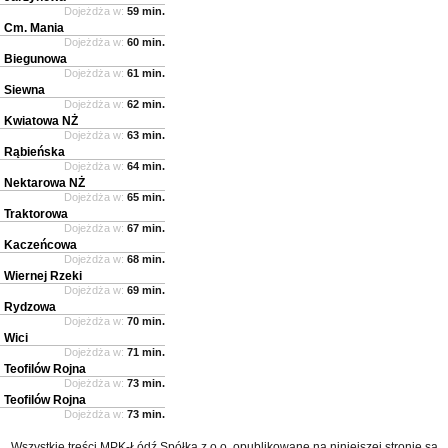
Dojeżdża w:
59 min.
Cm. Mania
Dojeżdża w:
60 min.
Biegunowa
Dojeżdża w:
61 min.
Siewna
Dojeżdża w:
62 min.
Kwiatowa NŻ
Dojeżdża w:
63 min.
Rąbieńska
Dojeżdża w:
64 min.
Nektarowa NŻ
Dojeżdża w:
65 min.
Traktorowa
Dojeżdża w:
67 min.
Kaczeńcowa
Dojeżdża w:
68 min.
Wiernej Rzeki
Dojeżdża w:
69 min.
Rydzowa
Dojeżdża w:
70 min.
Wici
Dojeżdża w:
71 min.
Teofilów Rojna
Dojeżdża w:
73 min.
Teofilów Rojna
Dojeżdża w:
73 min.
Wszystkie treści MPK-Łódź Spółka z o.o. opublikowane na niniejszej stronie są