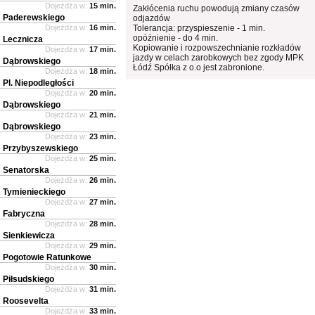
Dojeżdża w:
15 min.
Zakłócenia ruchu powodują zmiany czasów
Paderewskiego
odjazdów
Dojeżdża w:
16 min.
Tolerancja: przyspieszenie - 1 min.
opóźnienie - do 4 min.
Lecznicza
Kopiowanie i rozpowszechnianie rozkładów
Dojeżdża w:
17 min.
jazdy w celach zarobkowych bez zgody MPK
Dąbrowskiego
Łódź Spółka z o.o jest zabronione.
Dojeżdża w:
18 min.
Pl. Niepodległości
Dojeżdża w:
20 min.
Dąbrowskiego
Dojeżdża w:
21 min.
Dąbrowskiego
Dojeżdża w:
23 min.
Przybyszewskiego
Dojeżdża w:
25 min.
Senatorska
Dojeżdża w:
26 min.
Tymienieckiego
Dojeżdża w:
27 min.
Fabryczna
Dojeżdża w:
28 min.
Sienkiewicza
Dojeżdża w:
29 min.
Pogotowie Ratunkowe
Dojeżdża w:
30 min.
Piłsudskiego
Dojeżdża w:
31 min.
Roosevelta
Dojeżdża w:
33 min.