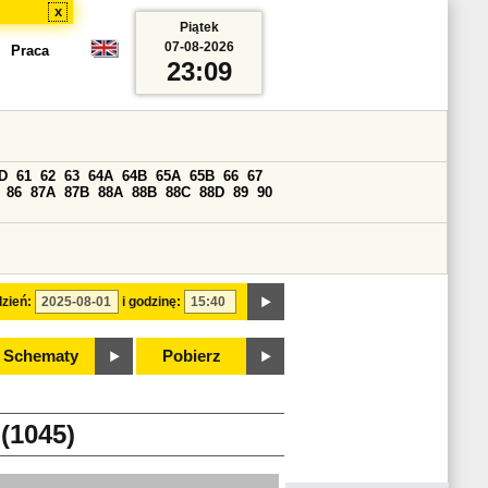
x
Piątek
07-08-2026
Praca
23:09
D
61
62
63
64A
64B
65A
65B
66
67
86
87A
87B
88A
88B
88C
88D
89
90
zień:
i godzinę:
Schematy
Pobierz
(1045)