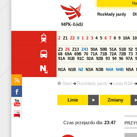
Na
Rozkłady jazdy
Dl
Z
Z1
Z2
0
1
2
3
4
5
6
7
8
9
10A
1
Z3
Z6
Z13
Z43
50A
50B
51A
51B
52
68
69A
69B
70
71A
71B
72A
72B
73
91A
91B
91C
92A
92B
93
94
96
97A
N1A
N1B
N2
N3A
N3B
N4A
N4B
N5A
Start
Rozkłady jazdy
Linia N3A
Linie
Zmiany
Czas przejazdu dla:
23:47
PRZY