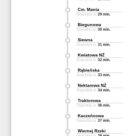
Cm. Mania
Dojeżdża w:
29 min.
Biegunowa
Dojeżdża w:
30 min.
Siewna
Dojeżdża w:
31 min.
Kwiatowa NŻ
Dojeżdża w:
32 min.
Rąbieńska
Dojeżdża w:
33 min.
Nektarowa NŻ
Dojeżdża w:
34 min.
Traktorowa
Dojeżdża w:
36 min.
Kaczeńcowa
Dojeżdża w:
37 min.
Wiernej Rzeki
Dojeżdża w:
38 min.