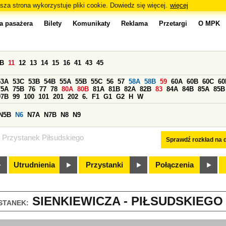
sza strona wykorzystuje pliki cookie. Dowiedz się więcej.
więcej
a pasażera
Bilety
Komunikaty
Reklama
Przetargi
O MPK
0B
11
12
13
14
15
16
41
43
45
53A
53C
53B
54B
55A
55B
55C
56
57
58A
58B
59
60A
60B
60C
60
75A
75B
76
77
78
80A
80B
81A
81B
82A
82B
83
84A
84B
85A
85B
97B
99
100
101
201
202
6.
F1
G1
G2
H
W
N5B
N6
N7A
N7B
N8
N9
Przystanek Piłsudskiego
Sprawdź rozkład na d
Utrudnienia
Przystanki
Połączenia
SIENKIEWICZA - PIŁSUDSKIEGO 
STANEK: