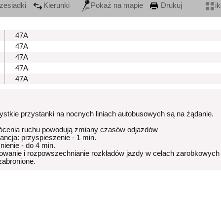
zesiadki
Kierunki
Pokaż na mapie
Drukuj
i
47A
47A
47A
47A
47A
stkie przystanki na nocnych liniach autobusowych są na żądanie.
ócenia ruchu powodują zmiany czasów odjazdów
rancja: przyspieszenie - 1 min.
nienie - do 4 min.
owanie i rozpowszechnianie rozkładów jazdy w celach zarobkowych
 zabronione.