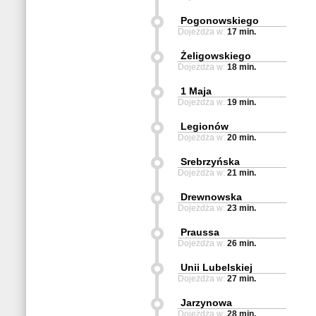
Pogonowskiego
Dojeżdża w:
17 min.
Żeligowskiego
Dojeżdża w:
18 min.
1 Maja
Dojeżdża w:
19 min.
Legionów
Dojeżdża w:
20 min.
Srebrzyńska
Dojeżdża w:
21 min.
Drewnowska
Dojeżdża w:
23 min.
Praussa
Dojeżdża w:
26 min.
Unii Lubelskiej
Dojeżdża w:
27 min.
Jarzynowa
Dojeżdża w:
28 min.