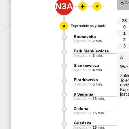
Pr
N3A
A
23
Poprzednie przystanki
0
1
Roosevelta
2
Dojeżdża w:
2 min.
3
Park Sienkiewicza
Dojeżdża w:
3 min.
A
Sienkiewicza
Wszy
Dojeżdża w:
4 min.
Zakł
Piotrkowska
Tole
Dojeżdża w:
5 min.
opóź
Kopi
6 Sierpnia
jest
Dojeżdża w:
13 min.
Zielona
Dojeżdża w:
15 min.
Gdańska
Dojeżdża w:
16 min.