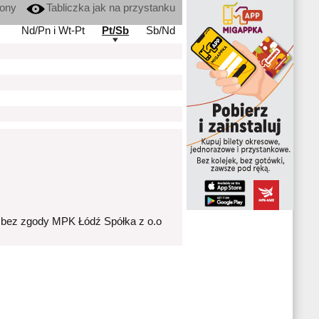
kony
Tabliczka jak na przystanku
Nd/Pn i Wt-Pt
Pt/Sb
Sb/Nd
 bez zgody MPK Łódź Spółka z o.o