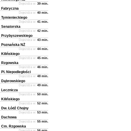
Dojeżdża w:
39 min.
Fabryczna
Dojeżdża w:
40 min.
Tymienieckiego
Dojeżdża w:
41 min.
Senatorska
Dojeżdża w:
42 min.
Przybyszewskiego
Dojeżdża w:
43 min.
Poznańska NŻ
Dojeżdża w:
44 min.
Kilińskiego
Dojeżdża w:
45 min.
Rzgowska
Dojeżdża w:
46 min.
Pl. Niepodległości
Dojeżdża w:
48 min.
Dąbrowskiego
Dojeżdża w:
49 min.
Lecznicza
Dojeżdża w:
50 min.
Kilińskiego
Dojeżdża w:
52 min.
Dw. Łódź Chojny
Dojeżdża w:
53 min.
Dachowa
Dojeżdża w:
55 min.
Cm. Rzgowska
Dojeżdża w:
56 min.