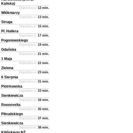
Kaliska)
Dojeżdża w:
12 min.
Włókniarzy
Dojeżdża w:
13 min.
Struga
Dojeżdża w:
15 min.
Pl. Hallera
Dojeżdża w:
17 min.
Pogonowskiego
Dojeżdża w:
19 min.
Gdańska
Dojeżdża w:
21 min.
1 Maja
Dojeżdża w:
22 min.
Zielona
Dojeżdża w:
23 min.
6 Sierpnia
Dojeżdża w:
31 min.
Piotrkowska
Dojeżdża w:
33 min.
Sienkiewicza
Dojeżdża w:
34 min.
Roosevelta
Dojeżdża w:
35 min.
Piłsudskiego
Dojeżdża w:
37 min.
Sienkiewicza
Dojeżdża w:
38 min.
Kilińskiego NŻ