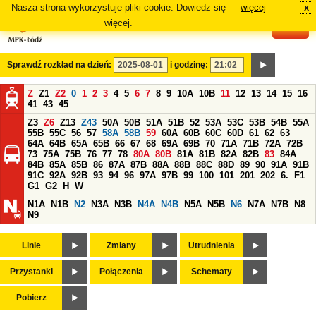
Nasza strona wykorzystuje pliki cookie. Dowiedz się
więcej
x
#
więcej.
Sprawdź rozkład na dzień:
i godzinę:
Z
Z1
Z2
0
1
2
3
4
5
6
7
8
9
10A
10B
11
12
13
14
15
16
41
43
45
Z3
Z6
Z13
Z43
50A
50B
51A
51B
52
53A
53C
53B
54B
55A
55B
55C
56
57
58A
58B
59
60A
60B
60C
60D
61
62
63
64A
64B
65A
65B
66
67
68
69A
69B
70
71A
71B
72A
72B
73
75A
75B
76
77
78
80A
80B
81A
81B
82A
82B
83
84A
84B
85A
85B
86
87A
87B
88A
88B
88C
88D
89
90
91A
91B
91C
92A
92B
93
94
96
97A
97B
99
100
101
201
202
6.
F1
G1
G2
H
W
N1A
N1B
N2
N3A
N3B
N4A
N4B
N5A
N5B
N6
N7A
N7B
N8
N9
Linie
Zmiany
Utrudnienia
Przystanki
Połączenia
Schematy
Pobierz