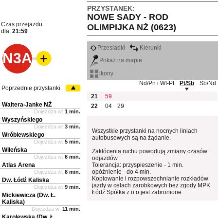
PRZYSTANEK:
NOWE SADY - ROD
Czas przejazdu
OLIMPIJKA NŻ (0623)
dla:
21:59
Przesiadki
Kierunki
N3A
Pokaż na mapie
ikony
Nd/Pn i Wt-Pt
Pt/Sb
Sb/Nd
Poprzednie przystanki
21
59
Waltera-Janke NŻ
22
04
29
Dojeżdża w:
1 min.
Wyszyńskiego
Dojeżdża w:
3 min.
Wszystkie przystanki na nocnych liniach
Wróblewskiego
autobusowych są na żądanie.
Dojeżdża w:
5 min.
Wileńska
Zakłócenia ruchu powodują zmiany czasów
Dojeżdża w:
6 min.
odjazdów
Atlas Arena
Tolerancja: przyspieszenie - 1 min.
opóźnienie - do 4 min.
Dojeżdża w:
8 min.
Kopiowanie i rozpowszechnianie rozkładów
Dw. Łódź Kaliska
jazdy w celach zarobkowych bez zgody MPK
Dojeżdża w:
9 min.
Łódź Spółka z o.o jest zabronione.
Mickiewicza (Dw. Ł.
Kaliska)
Dojeżdża w:
11 min.
Karolewska (Dw. Ł.