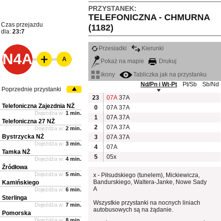
PRZYSTANEK:
TELEFONICZNA - CHMURNA
Czas przejazdu
(1182)
dla:
23:7
Przesiadki
Kierunki
N4A
A
Pokaż na mapie
Drukuj
ikony
Tabliczka jak na przystanku
Nd/Pn i Wt-Pt
Pt/Sb
Sb/Nd
Poprzednie przystanki
23
07A
37A
Telefoniczna Zajezdnia NŻ
0
07A
37A
Dojeżdża w:
1 min.
1
07A
37A
Telefoniczna 27 NŻ
2
07A
37A
Dojeżdża w:
2 min.
Bystrzycka NŻ
3
07A
37A
Dojeżdża w:
3 min.
4
07A
Tamka NŻ
5
05x
Dojeżdża w:
4 min.
Źródłowa
Dojeżdża w:
5 min.
x - Piłsudskiego (tunelem), Mickiewicza,
Bandurskiego, Waltera-Janke, Nowe Sady
Kamińskiego
A
Dojeżdża w:
6 min.
Sterlinga
Wszystkie przystanki na nocnych liniach
Dojeżdża w:
7 min.
autobusowych są na żądanie.
Pomorska
Dojeżdża w:
8 min.