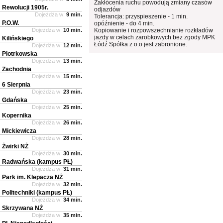
Zakłócenia ruchu powodują zmiany czasów
Rewolucji 1905r.
odjazdów
Dojeżdża w:
9 min.
Tolerancja: przyspieszenie - 1 min.
P.O.W.
opóźnienie - do 4 min.
Dojeżdża w:
10 min.
Kopiowanie i rozpowszechnianie rozkładów
jazdy w celach zarobkowych bez zgody MPK
Kilińskiego
Łódź Spółka z o.o jest zabronione.
Dojeżdża w:
12 min.
Piotrkowska
Dojeżdża w:
13 min.
Zachodnia
Dojeżdża w:
15 min.
6 Sierpnia
Dojeżdża w:
23 min.
Gdańska
Dojeżdża w:
25 min.
Kopernika
Dojeżdża w:
26 min.
Mickiewicza
Dojeżdża w:
28 min.
Żwirki NŻ
Dojeżdża w:
30 min.
Radwańska (kampus PŁ)
Dojeżdża w:
31 min.
Park im. Klepacza NŻ
Dojeżdża w:
32 min.
Politechniki (kampus PŁ)
Dojeżdża w:
34 min.
Skrzywana NŻ
Dojeżdża w:
35 min.