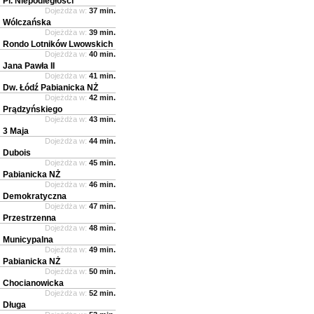
Pl. Niepodległości
Dojeżdża w:
37 min.
Wólczańska
Dojeżdża w:
39 min.
Rondo Lotników Lwowskich
Dojeżdża w:
40 min.
Jana Pawła II
Dojeżdża w:
41 min.
Dw. Łódź Pabianicka NŻ
Dojeżdża w:
42 min.
Prądzyńskiego
Dojeżdża w:
43 min.
3 Maja
Dojeżdża w:
44 min.
Dubois
Dojeżdża w:
45 min.
Pabianicka NŻ
Dojeżdża w:
46 min.
Demokratyczna
Dojeżdża w:
47 min.
Przestrzenna
Dojeżdża w:
48 min.
Municypalna
Dojeżdża w:
49 min.
Pabianicka NŻ
Dojeżdża w:
50 min.
Chocianowicka
Dojeżdża w:
52 min.
Długa