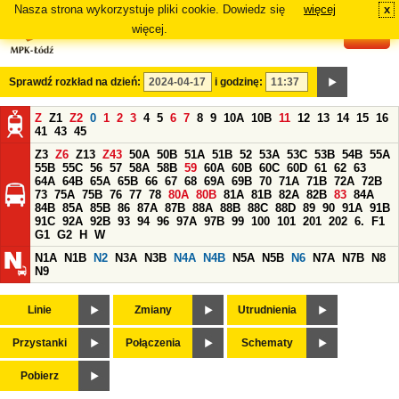
Nasza strona wykorzystuje pliki cookie. Dowiedz się
więcej
x
#
więcej.
Sprawdź rozkład na dzień:
i godzinę:
Z
Z1
Z2
0
1
2
3
4
5
6
7
8
9
10A
10B
11
12
13
14
15
16
41
43
45
Z3
Z6
Z13
Z43
50A
50B
51A
51B
52
53A
53C
53B
54B
55A
55B
55C
56
57
58A
58B
59
60A
60B
60C
60D
61
62
63
64A
64B
65A
65B
66
67
68
69A
69B
70
71A
71B
72A
72B
73
75A
75B
76
77
78
80A
80B
81A
81B
82A
82B
83
84A
84B
85A
85B
86
87A
87B
88A
88B
88C
88D
89
90
91A
91B
91C
92A
92B
93
94
96
97A
97B
99
100
101
201
202
6.
F1
G1
G2
H
W
N1A
N1B
N2
N3A
N3B
N4A
N4B
N5A
N5B
N6
N7A
N7B
N8
N9
Linie
Zmiany
Utrudnienia
Przystanki
Połączenia
Schematy
Pobierz