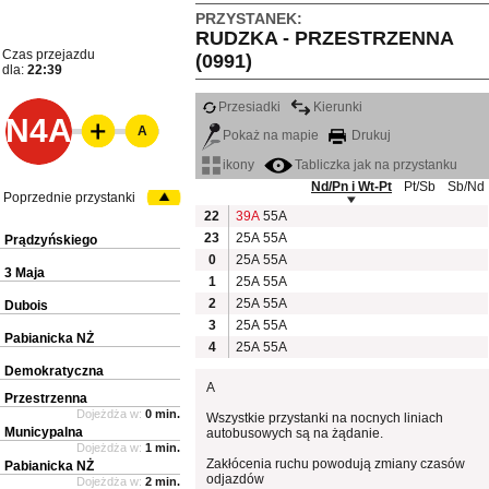
PRZYSTANEK:
RUDZKA - PRZESTRZENNA
Czas przejazdu
(0991)
dla:
22:39
Przesiadki
Kierunki
N4A
A
Pokaż na mapie
Drukuj
ikony
Tabliczka jak na przystanku
Nd/Pn i Wt-Pt
Pt/Sb
Sb/Nd
Poprzednie przystanki
22
39A
55A
23
25A
55A
Prądzyńskiego
0
25A
55A
3 Maja
1
25A
55A
2
25A
55A
Dubois
3
25A
55A
Pabianicka NŻ
4
25A
55A
Demokratyczna
A
Przestrzenna
Dojeżdża w:
0 min.
Wszystkie przystanki na nocnych liniach
Municypalna
autobusowych są na żądanie.
Dojeżdża w:
1 min.
Zakłócenia ruchu powodują zmiany czasów
Pabianicka NŻ
odjazdów
Dojeżdża w:
2 min.