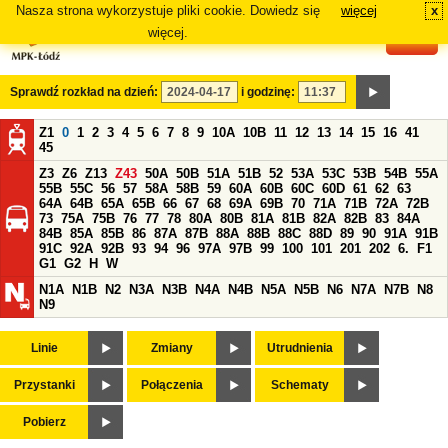
Nasza strona wykorzystuje pliki cookie. Dowiedz się
więcej
x
#
więcej.
Sprawdź rozkład na dzień:
i godzinę:
Z1
0
1
2
3
4
5
6
7
8
9
10A
10B
11
12
13
14
15
16
41
45
Z3
Z6
Z13
Z43
50A
50B
51A
51B
52
53A
53C
53B
54B
55A
55B
55C
56
57
58A
58B
59
60A
60B
60C
60D
61
62
63
64A
64B
65A
65B
66
67
68
69A
69B
70
71A
71B
72A
72B
73
75A
75B
76
77
78
80A
80B
81A
81B
82A
82B
83
84A
84B
85A
85B
86
87A
87B
88A
88B
88C
88D
89
90
91A
91B
91C
92A
92B
93
94
96
97A
97B
99
100
101
201
202
6.
F1
G1
G2
H
W
N1A
N1B
N2
N3A
N3B
N4A
N4B
N5A
N5B
N6
N7A
N7B
N8
N9
Linie
Zmiany
Utrudnienia
Przystanki
Połączenia
Schematy
Pobierz