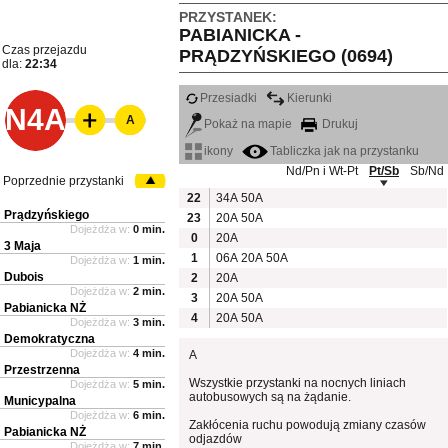
PRZYSTANEK:
PABIANICKA -
Czas przejazdu
PRĄDZYŃSKIEGO (0694)
dla:
22:34
Przesiadki
Kierunki
N4A
A
Pokaż na mapie
Drukuj
ikony
Tabliczka jak na przystanku
Nd/Pn i Wt-Pt
Pt/Sb
Sb/Nd
Poprzednie przystanki
22
34A
50A
Prądzyńskiego
23
20A
50A
Dojeżdża w:
0 min.
0
20A
3 Maja
1
06A
20A
50A
Dojeżdża w:
1 min.
Dubois
2
20A
Dojeżdża w:
2 min.
3
20A
50A
Pabianicka NŻ
4
20A
50A
Dojeżdża w:
3 min.
Demokratyczna
Dojeżdża w:
4 min.
A
Przestrzenna
Wszystkie przystanki na nocnych liniach
Dojeżdża w:
5 min.
autobusowych są na żądanie.
Municypalna
Dojeżdża w:
6 min.
Zakłócenia ruchu powodują zmiany czasów
Pabianicka NŻ
odjazdów
Dojeżdża w:
7 min.