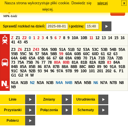
Nasza strona wykorzystuje pliki cookie. Dowiedz się
więcej
x
#
więcej.
Sprawdź rozkład na dzień:
i godzinę:
Z
Z1
Z2
0
1
2
3
4
5
6
7
8
9
10A
10B
11
12
13
14
15
16
41
43
45
Z3
Z6
Z13
Z43
50A
50B
51A
51B
52
53A
53C
53B
54B
55A
55B
55C
56
57
58A
58B
59
60A
60B
60C
60D
61
62
63
64A
64B
65A
65B
66
67
68
69A
69B
70
71A
71B
72A
72B
73
75A
75B
76
77
78
80A
80B
81A
81B
82A
82B
83
84A
84B
85A
85B
86
87A
87B
88A
88B
88C
88D
89
90
91A
91B
91C
92A
92B
93
94
96
97A
97B
99
100
101
201
202
6.
F1
G1
G2
H
W
N1A
N1B
N2
N3A
N3B
N4A
N4B
N5A
N5B
N6
N7A
N7B
N8
N9
Linie
Zmiany
Utrudnienia
Przystanki
Połączenia
Schematy
Pobierz