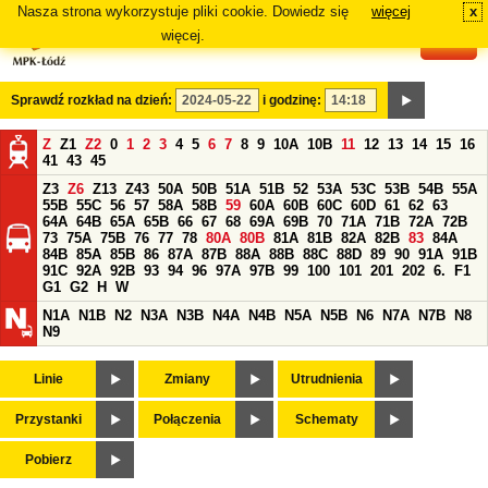
Nasza strona wykorzystuje pliki cookie. Dowiedz się
więcej
x
#
więcej.
Sprawdź rozkład na dzień:
i godzinę:
Z
Z1
Z2
0
1
2
3
4
5
6
7
8
9
10A
10B
11
12
13
14
15
16
41
43
45
Z3
Z6
Z13
Z43
50A
50B
51A
51B
52
53A
53C
53B
54B
55A
55B
55C
56
57
58A
58B
59
60A
60B
60C
60D
61
62
63
64A
64B
65A
65B
66
67
68
69A
69B
70
71A
71B
72A
72B
73
75A
75B
76
77
78
80A
80B
81A
81B
82A
82B
83
84A
84B
85A
85B
86
87A
87B
88A
88B
88C
88D
89
90
91A
91B
91C
92A
92B
93
94
96
97A
97B
99
100
101
201
202
6.
F1
G1
G2
H
W
N1A
N1B
N2
N3A
N3B
N4A
N4B
N5A
N5B
N6
N7A
N7B
N8
N9
Linie
Zmiany
Utrudnienia
Przystanki
Połączenia
Schematy
Pobierz