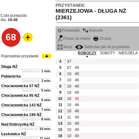
PRZYSTANEK:
MIERZEJOWA - DŁUGA NŻ
Czas przejazdu
(2361)
dla:
10:46
Przesiadki
Kierunki
68
Pokaż na mapie
Drukuj
ikony
Tabliczka jak na przystanku
ROBOCZY
SOBOTY
NIEDZIELA
Poprzednie przystanki
4
37
Długa NŻ
5
07
40
Dojeżdża w:
1 min.
6
10
40
Pabianicka
7
10
46
Dojeżdża w:
3 min.
Chocianowicka 57 NŻ
8
16
46
Dojeżdża w:
5 min.
9
16
46
Chocianowicka 95 NŻ
10
16
46
Dojeżdża w:
6 min.
11
16
46
Chocianowicka 143 NŻ
Dojeżdża w:
7 min.
12
16
46
Chocianowicka 199 NŻ
13
11
40
Dojeżdża w:
8 min.
14
10
40
Nad Dobrzynką NŻ
Dojeżdża w:
10 min.
15
10
40
Łaskowice NŻ
16
10
40
Dojeżdża w:
11 min.