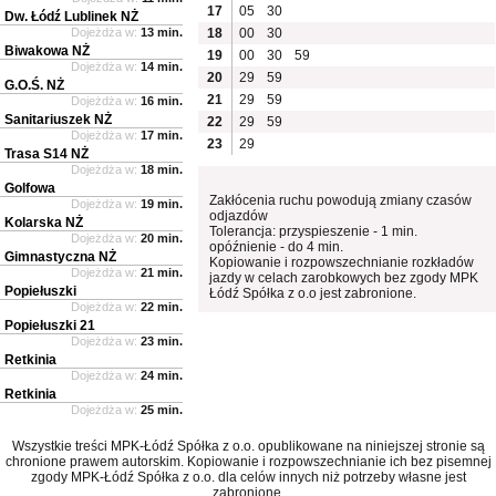
17
05
30
Dw. Łódź Lublinek NŻ
Dojeżdża w:
13 min.
18
00
30
Biwakowa NŻ
19
00
30
59
Dojeżdża w:
14 min.
20
29
59
G.O.Ś. NŻ
21
29
59
Dojeżdża w:
16 min.
Sanitariuszek NŻ
22
29
59
Dojeżdża w:
17 min.
23
29
Trasa S14 NŻ
Dojeżdża w:
18 min.
Golfowa
Zakłócenia ruchu powodują zmiany czasów
Dojeżdża w:
19 min.
odjazdów
Kolarska NŻ
Tolerancja: przyspieszenie - 1 min.
Dojeżdża w:
20 min.
opóźnienie - do 4 min.
Gimnastyczna NŻ
Kopiowanie i rozpowszechnianie rozkładów
Dojeżdża w:
21 min.
jazdy w celach zarobkowych bez zgody MPK
Popiełuszki
Łódź Spółka z o.o jest zabronione.
Dojeżdża w:
22 min.
Popiełuszki 21
Dojeżdża w:
23 min.
Retkinia
Dojeżdża w:
24 min.
Retkinia
Dojeżdża w:
25 min.
Wszystkie treści MPK-Łódź Spółka z o.o. opublikowane na niniejszej stronie są
chronione prawem autorskim. Kopiowanie i rozpowszechnianie ich bez pisemnej
zgody MPK-Łódź Spółka z o.o. dla celów innych niż potrzeby własne jest
zabronione.