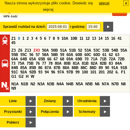
Nasza strona wykorzystuje pliki cookie. Dowiedz się
więcej
x
#
więcej.
Sprawdź rozkład na dzień:
i godzinę:
Z1
0
1
2
3
4
5
6
7
8
9
10A
10B
11
12
13
14
15
16
41
45
Z3
Z6
Z13
Z43
50A
50B
51A
51B
52
53A
53C
53B
54B
55A
55B
55C
56
57
58A
58B
59
60A
60B
60C
60D
61
62
63
64A
64B
65A
65B
66
67
68
69A
69B
70
71A
71B
72A
72B
73
75A
75B
76
77
78
80A
80B
81A
81B
82A
82B
83
84A
84B
85A
85B
86
87A
87B
88A
88B
88C
88D
89
90
91A
91B
91C
92A
92B
93
94
96
97A
97B
99
100
101
201
202
6.
F1
G1
G2
H
W
N1A
N1B
N2
N3A
N3B
N4A
N4B
N5A
N5B
N6
N7A
N7B
N8
N9
Linie
Zmiany
Utrudnienia
Przystanki
Połączenia
Schematy
Pobierz