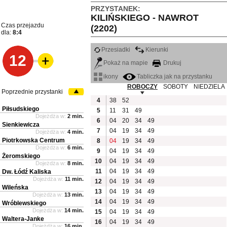
PRZYSTANEK:
KILIŃSKIEGO - NAWROT
Czas przejazdu
(2202)
dla:
8:4
Przesiadki
Kierunki
12
Pokaż na mapie
Drukuj
ikony
Tabliczka jak na przystanku
ROBOCZY
SOBOTY
NIEDZIELA
Poprzednie przystanki
4
38
52
Piłsudskiego
5
11
31
49
Dojeżdża w:
2 min.
6
04
20
34
49
Sienkiewicza
7
04
19
34
49
Dojeżdża w:
4 min.
Piotrkowska Centrum
8
04
19
34
49
Dojeżdża w:
6 min.
9
04
19
34
49
Żeromskiego
10
04
19
34
49
Dojeżdża w:
8 min.
11
04
19
34
49
Dw. Łódź Kaliska
Dojeżdża w:
11 min.
12
04
19
34
49
Wileńska
13
04
19
34
49
Dojeżdża w:
13 min.
14
04
19
34
49
Wróblewskiego
Dojeżdża w:
14 min.
15
04
19
34
49
Waltera-Janke
16
04
19
34
49
Dojeżdża w:
16 min.