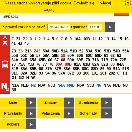
Nasza strona wykorzystuje pliki cookie. Dowiedz się
więcej
x
#
więcej.
Sprawdź rozkład na dzień:
i godzinę:
Z
Z1
Z2
0
1
2
3
4
5
6
7
8
9
10A
10B
11
12
13
14
15
16
41
43
45
Z3
Z6
Z13
Z43
50A
50B
51A
51B
52
53A
53C
53B
54B
55A
55B
55C
56
57
58A
58B
59
60A
60B
60C
60D
61
62
63
64A
64B
65A
65B
66
67
68
69A
69B
70
71A
71B
72A
72B
73
75A
75B
76
77
78
80A
80B
81A
81B
82A
82B
83
84A
84B
85A
85B
86
87A
87B
88A
88B
88C
88D
89
90
91A
91B
91C
92A
92B
93
94
96
97A
97B
99
100
101
201
202
6.
F1
G1
G2
H
W
N1A
N1B
N2
N3A
N3B
N4A
N4B
N5A
N5B
N6
N7A
N7B
N8
N9
Linie
Zmiany
Utrudnienia
Przystanki
Połączenia
Schematy
Pobierz