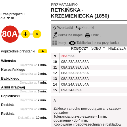
PRZYSTANEK:
RETKIŃSKA -
Czas przejazdu
KRZEMIENIECKA (1850)
dla:
9:38
Przesiadki
Kierunki
80A
A
Pokaż na mapie
Drukuj
ikony
Tabliczka jak na przystanku
ROBOCZY
SOBOTY
NIEDZIELA
Poprzednie przystanki
9
38A
53A
Wileńska
10
08A
23A
38A
53A
Dojeżdża w:
1 min.
11
08A
23A
38A
53A
Kusocińskiego
12
08A
23A
38A
53A
Dojeżdża w:
2 min.
Babickiego
13
08A
23A
38A
53A
Dojeżdża w:
4 min.
14
09A
24A
39A
54A
Armii Krajowej
15
09A
24A
39A
Dojeżdża w:
6 min.
Popiełuszki
Dojeżdża w:
7 min.
A
Retkinia
Zakłócenia ruchu powodują zmiany czasów
Dojeżdża w:
9 min.
odjazdów
Retkinia
Tolerancja: przyspieszenie - 1 min.
Dojeżdża w:
10 min.
opóźnienie - do 4 min.
Kopiowanie i rozpowszechnianie rozkładów