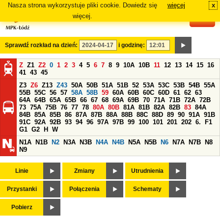
Nasza strona wykorzystuje pliki cookie. Dowiedz się
więcej
x
#
więcej.
Sprawdź rozkład na dzień:
i godzinę:
Z
Z1
Z2
0
1
2
3
4
5
6
7
8
9
10A
10B
11
12
13
14
15
16
41
43
45
Z3
Z6
Z13
Z43
50A
50B
51A
51B
52
53A
53C
53B
54B
55A
55B
55C
56
57
58A
58B
59
60A
60B
60C
60D
61
62
63
64A
64B
65A
65B
66
67
68
69A
69B
70
71A
71B
72A
72B
73
75A
75B
76
77
78
80A
80B
81A
81B
82A
82B
83
84A
84B
85A
85B
86
87A
87B
88A
88B
88C
88D
89
90
91A
91B
91C
92A
92B
93
94
96
97A
97B
99
100
101
201
202
6.
F1
G1
G2
H
W
N1A
N1B
N2
N3A
N3B
N4A
N4B
N5A
N5B
N6
N7A
N7B
N8
N9
Linie
Zmiany
Utrudnienia
Przystanki
Połączenia
Schematy
Pobierz