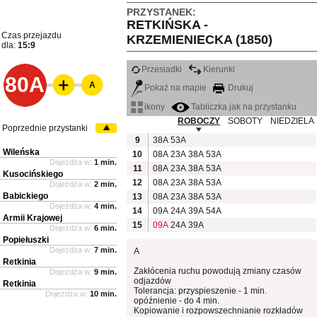
PRZYSTANEK:
RETKIŃSKA -
Czas przejazdu
KRZEMIENIECKA (1850)
dla:
15:9
Przesiadki
Kierunki
80A
A
Pokaż na mapie
Drukuj
ikony
Tabliczka jak na przystanku
ROBOCZY
SOBOTY
NIEDZIELA
Poprzednie przystanki
9
38A
53A
Wileńska
10
08A
23A
38A
53A
Dojeżdża w:
1 min.
11
08A
23A
38A
53A
Kusocińskiego
12
08A
23A
38A
53A
Dojeżdża w:
2 min.
Babickiego
13
08A
23A
38A
53A
Dojeżdża w:
4 min.
14
09A
24A
39A
54A
Armii Krajowej
15
09A
24A
39A
Dojeżdża w:
6 min.
Popiełuszki
Dojeżdża w:
7 min.
A
Retkinia
Zakłócenia ruchu powodują zmiany czasów
Dojeżdża w:
9 min.
odjazdów
Retkinia
Tolerancja: przyspieszenie - 1 min.
Dojeżdża w:
10 min.
opóźnienie - do 4 min.
Kopiowanie i rozpowszechnianie rozkładów