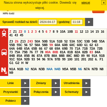
Nasza strona wykorzystuje pliki cookie. Dowiedz się
więcej
x
#
więcej.
Sprawdź rozkład na dzień:
i godzinę:
Z
Z1
Z2
0
1
2
3
4
5
6
7
8
9
10A
10B
11
12
13
14
15
16
41
43
45
Z3
Z6
Z13
Z43
50A
50B
51A
51B
52
53A
53C
53B
54B
55A
55B
55C
56
57
58A
58B
59
60A
60B
60C
60D
61
62
63
64A
64B
65A
65B
66
67
68
69A
69B
70
71A
71B
72A
72B
73
75A
75B
76
77
78
80A
80B
81A
81B
82A
82B
83
84A
84B
85A
85B
86
87A
87B
88A
88B
88C
88D
89
90
91A
91B
91C
92A
92B
93
94
96
97A
97B
99
100
101
201
202
6.
F1
G1
G2
H
W
N1A
N1B
N2
N3A
N3B
N4A
N4B
N5A
N5B
N6
N7A
N7B
N8
N9
Linie
Zmiany
Utrudnienia
Przystanki
Połączenia
Schematy
Pobierz