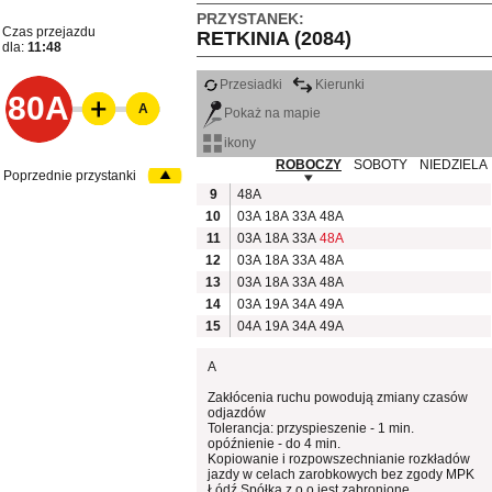
PRZYSTANEK:
Czas przejazdu
RETKINIA (2084)
dla:
11:48
Przesiadki
Kierunki
80A
A
Pokaż na mapie
ikony
ROBOCZY
SOBOTY
NIEDZIELA
Poprzednie przystanki
9
48A
10
03A
18A
33A
48A
11
03A
18A
33A
48A
12
03A
18A
33A
48A
13
03A
18A
33A
48A
14
03A
19A
34A
49A
15
04A
19A
34A
49A
A
Zakłócenia ruchu powodują zmiany czasów
odjazdów
Tolerancja: przyspieszenie - 1 min.
opóźnienie - do 4 min.
Kopiowanie i rozpowszechnianie rozkładów
jazdy w celach zarobkowych bez zgody MPK
Łódź Spółka z o.o jest zabronione.