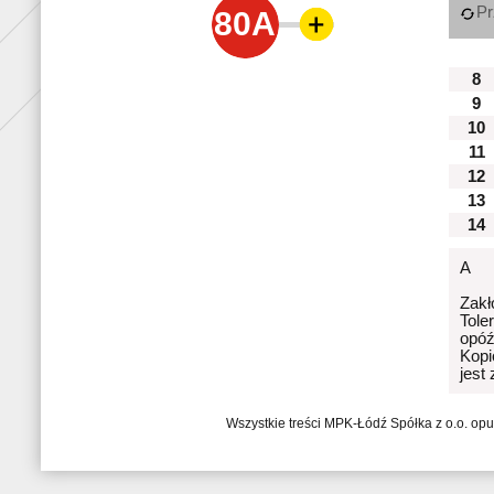
Pr
80A
8
9
10
11
12
13
14
A
Zakł
Tole
opóź
Kopi
jest
Wszystkie treści MPK-Łódź Spółka z o.o. op