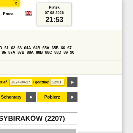
x
Piątek
07-08-2026
Praca
21:53
D
61
62
63
64A
64B
65A
65B
66
67
86
87A
87B
88A
88B
88C
88D
89
90
zień:
i godzinę:
Schematy
Pobierz
YBIRAKÓW (2207)