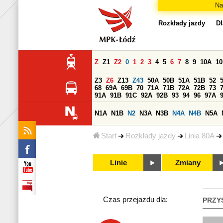
Na
Rozkłady jazdy
Dl
Z
Z1
Z2
0
1
2
3
4
5
6
7
8
9
10A
1
Z3
Z6
Z13
Z43
50A
50B
51A
51B
52
68
69A
69B
70
71A
71B
72A
72B
73
91A
91B
91C
92A
92B
93
94
96
97A
N1A
N1B
N2
N3A
N3B
N4A
N4B
N5A
Start
Rozkłady jazdy
Linia 80A
Linie
Zmiany
Czas przejazdu dla:
PRZY