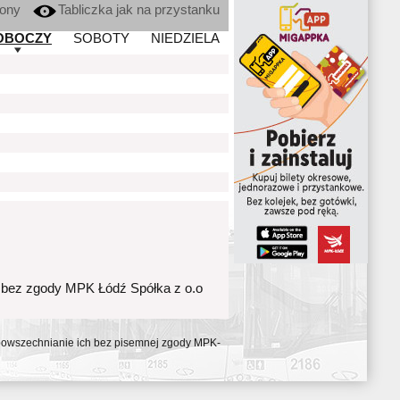
kony
Tabliczka jak na przystanku
OBOCZY
SOBOTY
NIEDZIELA
 bez zgody MPK Łódź Spółka z o.o
ozpowszechnianie ich bez pisemnej zgody MPK-