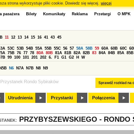
sza strona wykorzystuje pliki cookie. Dowiedz się więcej.
więcej
a pasażera
Bilety
Komunikaty
Reklama
Przetargi
O MPK
0B
11
12
13
14
15
16
41
43
45
53A
53C
53B
54B
55A
55B
55C
56
57
58A
58B
59
60A
60B
60C
60
75A
75B
76
77
78
80A
80B
81A
81B
82A
82B
83
84A
84B
85A
85B
97B
99
100
101
201
202
6.
F1
G1
G2
H
W
N5B
N6
N7A
N7B
N8
N9
Przystanek Rondo Sybiraków
Sprawdź rozkład na d
Utrudnienia
Przystanki
Połączenia
PRZYBYSZEWSKIEGO - RONDO S
STANEK: