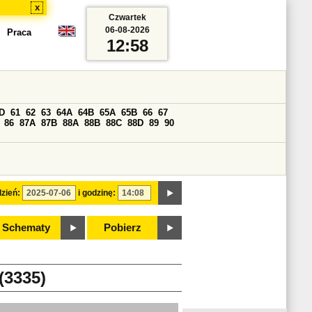
x
Czwartek
06-08-2026
Praca
12:58
D
61
62
63
64A
64B
65A
65B
66
67
86
87A
87B
88A
88B
88C
88D
89
90
zień:
i godzinę:
Schematy
Pobierz
3335)