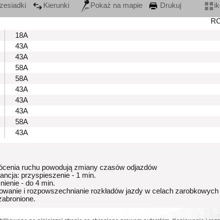
zesiadki
Kierunki
Pokaż na mapie
Drukuj
i
R
18A
43A
43A
58A
58A
43A
43A
43A
58A
43A
ócenia ruchu powodują zmiany czasów odjazdów
rancja: przyspieszenie - 1 min.
nienie - do 4 min.
owanie i rozpowszechnianie rozkładów jazdy w celach zarobkowych
 zabronione.