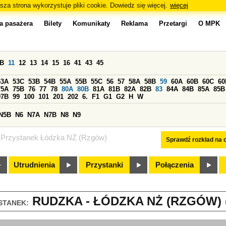
sza strona wykorzystuje pliki cookie. Dowiedz się więcej.
więcej
a pasażera
Bilety
Komunikaty
Reklama
Przetargi
O MPK
0B
11
12
13
14
15
16
41
43
45
53A
53C
53B
54B
55A
55B
55C
56
57
58A
58B
59
60A
60B
60C
60
75A
75B
76
77
78
80A
80B
81A
81B
82A
82B
83
84A
84B
85A
85B
97B
99
100
101
201
202
6.
F1
G1
G2
H
W
N5B
N6
N7A
N7B
N8
N9
Przystanek Łódzka NŻ (Rzgów)
Sprawdź rozkład na d
Utrudnienia
Przystanki
Połączenia
RUDZKA - ŁÓDZKA NŻ (RZGÓW) (
STANEK: