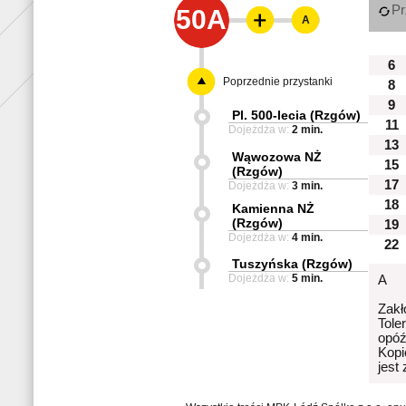
Pr
50A
A
6
Poprzednie przystanki
8
9
Pl. 500-lecia (Rzgów)
11
Dojeżdża w:
2 min.
13
Wąwozowa NŻ
15
(Rzgów)
17
Dojeżdża w:
3 min.
18
Kamienna NŻ
(Rzgów)
19
Dojeżdża w:
4 min.
22
Tuszyńska (Rzgów)
Dojeżdża w:
5 min.
A
Zakł
Tole
opóź
Kopi
jest