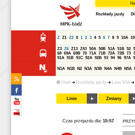
Na
Rozkłady jazdy
Dl
Z
Z1
Z2
0
1
2
3
4
5
6
7
8
9
10A
1
Z3
Z6
Z13
Z43
50A
50B
51A
51B
52
68
69A
69B
70
71A
71B
72A
72B
73
91A
91B
91C
92A
92B
93
94
96
97A
N1A
N1B
N2
N3A
N3B
N4A
N4B
N5A
Start
Rozkłady jazdy
Linia 50A
Linie
Zmiany
Czas przejazdu dla:
15:57
PRZY