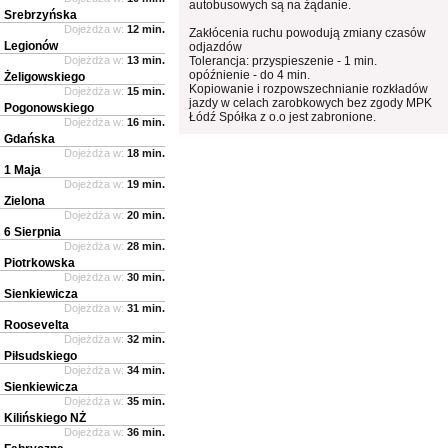
autobusowych są na żądanie.
Srebrzyńska
Dojeżdża w:
12 min.
Zakłócenia ruchu powodują zmiany czasów
Legionów
odjazdów
Dojeżdża w:
13 min.
Tolerancja: przyspieszenie - 1 min.
opóźnienie - do 4 min.
Żeligowskiego
Kopiowanie i rozpowszechnianie rozkładów
Dojeżdża w:
15 min.
jazdy w celach zarobkowych bez zgody MPK
Pogonowskiego
Łódź Spółka z o.o jest zabronione.
Dojeżdża w:
16 min.
Gdańska
Dojeżdża w:
18 min.
1 Maja
Dojeżdża w:
19 min.
Zielona
Dojeżdża w:
20 min.
6 Sierpnia
Dojeżdża w:
28 min.
Piotrkowska
Dojeżdża w:
30 min.
Sienkiewicza
Dojeżdża w:
31 min.
Roosevelta
Dojeżdża w:
32 min.
Piłsudskiego
Dojeżdża w:
34 min.
Sienkiewicza
Dojeżdża w:
35 min.
Kilińskiego NŻ
Dojeżdża w:
36 min.