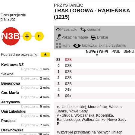
PRZYSTANEK:
TRAKTOROWA - RĄBIEŃSKA
Czas przejazdu
(1215)
dla:
23:2
Przesiadki
Kierunki
N3B
B
Pokaż na mapie
Drukuj
ikony
Tabliczka jak na przystanku
Nd/Pn i Wt-Pt
Pt/Sb
Sb/Nd
Poprzednie przystanki
23
02B
Kwiatowa NŻ
0
02B
Dojeżdża w:
1 min.
1
02B
Siewna
2
02B
Dojeżdża w:
2 min.
Biegunowa
3
02B
Dojeżdża w:
3 min.
4
24x
Cm. Mania
5
09x
Dojeżdża w:
4 min.
Jarzynowa
Dojeżdża w:
5 min.
x - Unii Lubelskiej, Maratońską, Waltera-
Janke, Nowe Sady
Unii Lubelskiej
y - Struga, Wólczańską, Kopernika,
Dojeżdża w:
6 min.
Bandurskiego, Waltera-Janke, Nowe Sady
Praussa
B
Dojeżdża w:
7 min.
Drewnowska
Wszystkie przystanki na nocnych liniach
Dojeżdża w:
10 min.