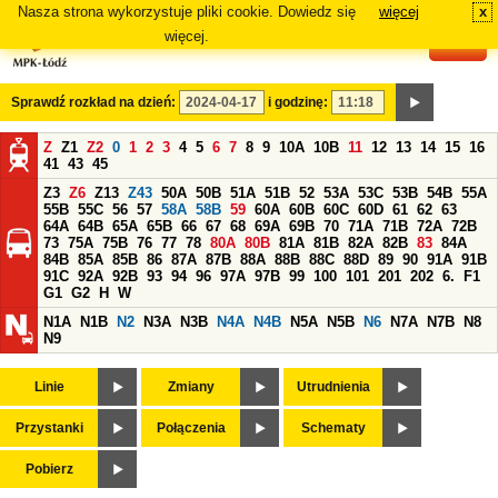
Nasza strona wykorzystuje pliki cookie. Dowiedz się
więcej
x
#
więcej.
Sprawdź rozkład na dzień:
i godzinę:
Z
Z1
Z2
0
1
2
3
4
5
6
7
8
9
10A
10B
11
12
13
14
15
16
41
43
45
Z3
Z6
Z13
Z43
50A
50B
51A
51B
52
53A
53C
53B
54B
55A
55B
55C
56
57
58A
58B
59
60A
60B
60C
60D
61
62
63
64A
64B
65A
65B
66
67
68
69A
69B
70
71A
71B
72A
72B
73
75A
75B
76
77
78
80A
80B
81A
81B
82A
82B
83
84A
84B
85A
85B
86
87A
87B
88A
88B
88C
88D
89
90
91A
91B
91C
92A
92B
93
94
96
97A
97B
99
100
101
201
202
6.
F1
G1
G2
H
W
N1A
N1B
N2
N3A
N3B
N4A
N4B
N5A
N5B
N6
N7A
N7B
N8
N9
Linie
Zmiany
Utrudnienia
Przystanki
Połączenia
Schematy
Pobierz