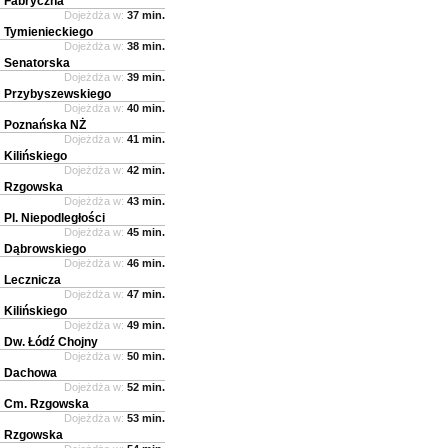
Fabryczna
Dojeżdża w:
37 min.
Tymienieckiego
Dojeżdża w:
38 min.
Senatorska
Dojeżdża w:
39 min.
Przybyszewskiego
Dojeżdża w:
40 min.
Poznańska NŻ
Dojeżdża w:
41 min.
Kilińskiego
Dojeżdża w:
42 min.
Rzgowska
Dojeżdża w:
43 min.
Pl. Niepodległości
Dojeżdża w:
45 min.
Dąbrowskiego
Dojeżdża w:
46 min.
Lecznicza
Dojeżdża w:
47 min.
Kilińskiego
Dojeżdża w:
49 min.
Dw. Łódź Chojny
Dojeżdża w:
50 min.
Dachowa
Dojeżdża w:
52 min.
Cm. Rzgowska
Dojeżdża w:
53 min.
Rzgowska