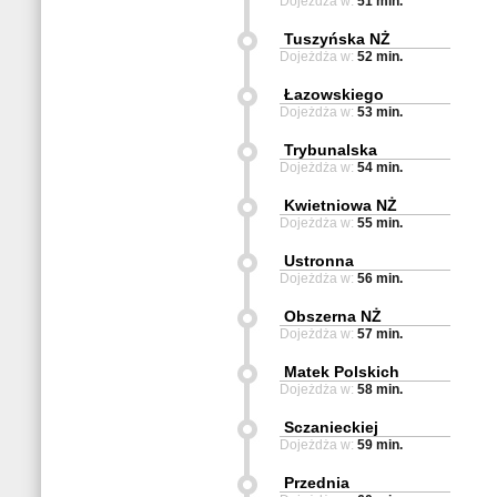
Dojeżdża w:
51 min.
Tuszyńska NŻ
Dojeżdża w:
52 min.
Łazowskiego
Dojeżdża w:
53 min.
Trybunalska
Dojeżdża w:
54 min.
Kwietniowa NŻ
Dojeżdża w:
55 min.
Ustronna
Dojeżdża w:
56 min.
Obszerna NŻ
Dojeżdża w:
57 min.
Matek Polskich
Dojeżdża w:
58 min.
Sczanieckiej
Dojeżdża w:
59 min.
Przednia