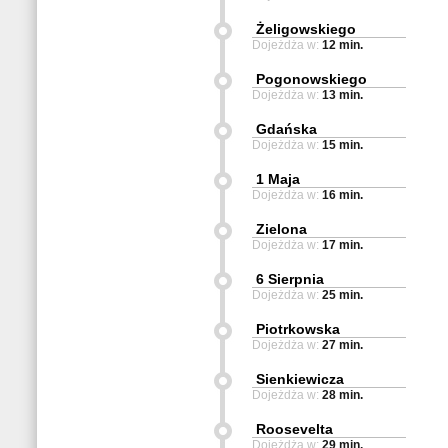
Żeligowskiego
Dojeżdża w:
12 min.
Pogonowskiego
Dojeżdża w:
13 min.
Gdańska
Dojeżdża w:
15 min.
1 Maja
Dojeżdża w:
16 min.
Zielona
Dojeżdża w:
17 min.
6 Sierpnia
Dojeżdża w:
25 min.
Piotrkowska
Dojeżdża w:
27 min.
Sienkiewicza
Dojeżdża w:
28 min.
Roosevelta
Dojeżdża w:
29 min.