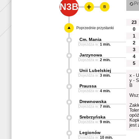
Pr
N3B
B
23
Poprzednie przystanki
0
1
Cm. Mania
2
Dojeżdża w:
1 min.
3
Jarzynowa
4
Dojeżdża w:
2 min.
5
Unii Lubelskiej
x - 
Dojeżdża w:
3 min.
y - 
B
Praussa
Dojeżdża w:
4 min.
Wszy
Drewnowska
Zakł
Dojeżdża w:
7 min.
Tole
opóź
Srebrzyńska
Kopi
Dojeżdża w:
9 min.
jest
Legionów
Dojeżdża w:
10 min.