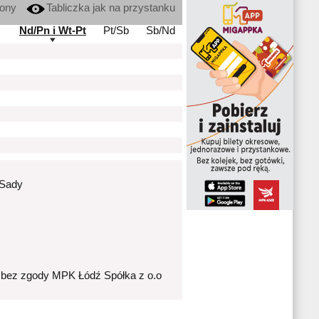
kony
Tabliczka jak na przystanku
Nd/Pn i Wt-Pt
Pt/Sb
Sb/Nd
 Sady
 bez zgody MPK Łódź Spółka z o.o