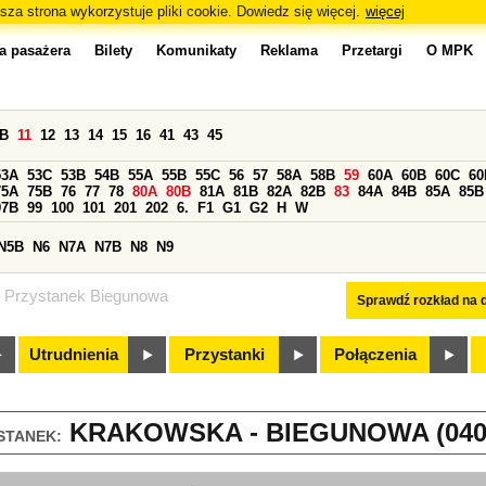
sza strona wykorzystuje pliki cookie. Dowiedz się więcej.
więcej
a pasażera
Bilety
Komunikaty
Reklama
Przetargi
O MPK
0B
11
12
13
14
15
16
41
43
45
53A
53C
53B
54B
55A
55B
55C
56
57
58A
58B
59
60A
60B
60C
60
75A
75B
76
77
78
80A
80B
81A
81B
82A
82B
83
84A
84B
85A
85B
97B
99
100
101
201
202
6.
F1
G1
G2
H
W
N5B
N6
N7A
N7B
N8
N9
Przystanek Biegunowa
Sprawdź rozkład na d
Utrudnienia
Przystanki
Połączenia
KRAKOWSKA - BIEGUNOWA (040
STANEK: