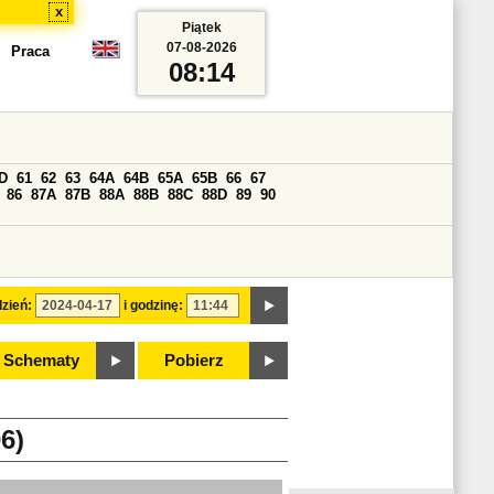
x
Piątek
07-08-2026
Praca
08:14
D
61
62
63
64A
64B
65A
65B
66
67
86
87A
87B
88A
88B
88C
88D
89
90
zień:
i godzinę:
Schematy
Pobierz
6)