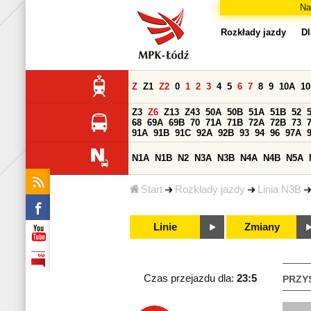
Na
Rozkłady jazdy
Dl
Z
Z1
Z2
0
1
2
3
4
5
6
7
8
9
10A
1
Z3
Z6
Z13
Z43
50A
50B
51A
51B
52
68
69A
69B
70
71A
71B
72A
72B
73
91A
91B
91C
92A
92B
93
94
96
97A
N1A
N1B
N2
N3A
N3B
N4A
N4B
N5A
Start
Rozkłady jazdy
Linia N3B
Linie
Zmiany
Czas przejazdu dla:
23:5
PRZY