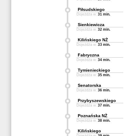
Piłsudskiego
Dojeżdża w:
31 min.
Sienkiewicza
Dojeżdża w:
32 min.
Kilińskiego NŻ
Dojeżdża w:
33 min.
Fabryczna
Dojeżdża w:
34 min.
Tymienieckiego
Dojeżdża w:
35 min.
Senatorska
Dojeżdża w:
36 min.
Przybyszewskiego
Dojeżdża w:
37 min.
Poznańska NŻ
Dojeżdża w:
38 min.
Kilińskiego
Dojeżdża w:
39 min.