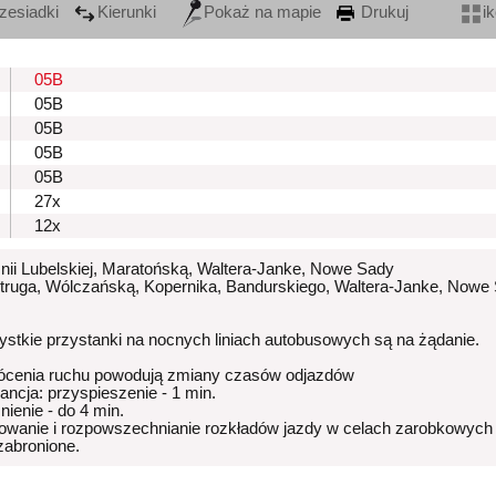
zesiadki
Kierunki
Pokaż na mapie
Drukuj
i
05B
05B
05B
05B
05B
27x
12x
Unii Lubelskiej, Maratońską, Waltera-Janke, Nowe Sady
Struga, Wólczańską, Kopernika, Bandurskiego, Waltera-Janke, Nowe
stkie przystanki na nocnych liniach autobusowych są na żądanie.
ócenia ruchu powodują zmiany czasów odjazdów
rancja: przyspieszenie - 1 min.
nienie - do 4 min.
owanie i rozpowszechnianie rozkładów jazdy w celach zarobkowych
 zabronione.