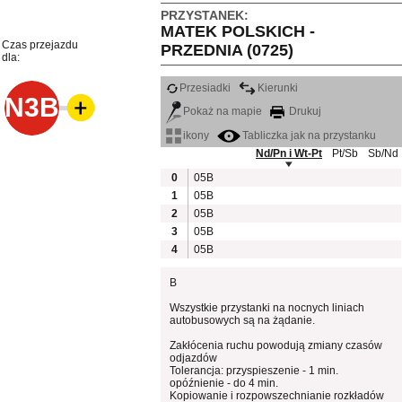
PRZYSTANEK:
MATEK POLSKICH -
Czas przejazdu
PRZEDNIA (0725)
dla:
Przesiadki
Kierunki
N3B
Pokaż na mapie
Drukuj
ikony
Tabliczka jak na przystanku
Nd/Pn i Wt-Pt
Pt/Sb
Sb/Nd
0
05B
1
05B
2
05B
3
05B
4
05B
B
Wszystkie przystanki na nocnych liniach
autobusowych są na żądanie.
Zakłócenia ruchu powodują zmiany czasów
odjazdów
Tolerancja: przyspieszenie - 1 min.
opóźnienie - do 4 min.
Kopiowanie i rozpowszechnianie rozkładów