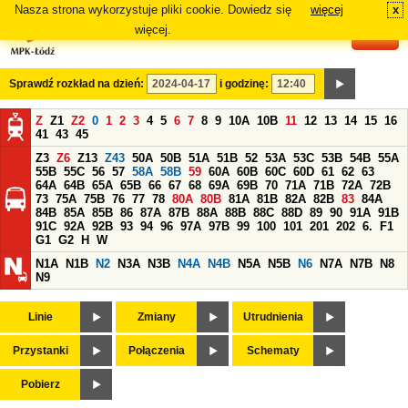
Nasza strona wykorzystuje pliki cookie. Dowiedz się
więcej
x
#
więcej.
Sprawdź rozkład na dzień:
i godzinę:
Z
Z1
Z2
0
1
2
3
4
5
6
7
8
9
10A
10B
11
12
13
14
15
16
41
43
45
Z3
Z6
Z13
Z43
50A
50B
51A
51B
52
53A
53C
53B
54B
55A
55B
55C
56
57
58A
58B
59
60A
60B
60C
60D
61
62
63
64A
64B
65A
65B
66
67
68
69A
69B
70
71A
71B
72A
72B
73
75A
75B
76
77
78
80A
80B
81A
81B
82A
82B
83
84A
84B
85A
85B
86
87A
87B
88A
88B
88C
88D
89
90
91A
91B
91C
92A
92B
93
94
96
97A
97B
99
100
101
201
202
6.
F1
G1
G2
H
W
N1A
N1B
N2
N3A
N3B
N4A
N4B
N5A
N5B
N6
N7A
N7B
N8
N9
Linie
Zmiany
Utrudnienia
Przystanki
Połączenia
Schematy
Pobierz