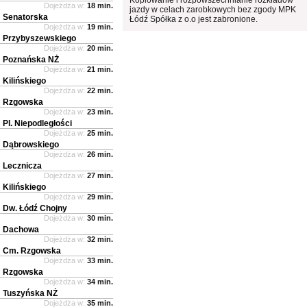
Dojeżdża w:
18 min.
jazdy w celach zarobkowych bez zgody MPK
Senatorska
Łódź Spółka z o.o jest zabronione.
Dojeżdża w:
19 min.
Przybyszewskiego
Dojeżdża w:
20 min.
Poznańska NŻ
Dojeżdża w:
21 min.
Kilińskiego
Dojeżdża w:
22 min.
Rzgowska
Dojeżdża w:
23 min.
Pl. Niepodległości
Dojeżdża w:
25 min.
Dąbrowskiego
Dojeżdża w:
26 min.
Lecznicza
Dojeżdża w:
27 min.
Kilińskiego
Dojeżdża w:
29 min.
Dw. Łódź Chojny
Dojeżdża w:
30 min.
Dachowa
Dojeżdża w:
32 min.
Cm. Rzgowska
Dojeżdża w:
33 min.
Rzgowska
Dojeżdża w:
34 min.
Tuszyńska NŻ
Dojeżdża w:
35 min.