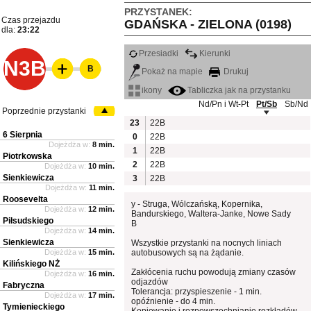
PRZYSTANEK:
Czas przejazdu
GDAŃSKA - ZIELONA (0198)
dla:
23:22
Przesiadki
Kierunki
N3B
B
Pokaż na mapie
Drukuj
ikony
Tabliczka jak na przystanku
Nd/Pn i Wt-Pt
Pt/Sb
Sb/Nd
Poprzednie przystanki
23
22B
6 Sierpnia
0
22B
Dojeżdża w:
8 min.
1
22B
Piotrkowska
2
22B
Dojeżdża w:
10 min.
Sienkiewicza
3
22B
Dojeżdża w:
11 min.
Roosevelta
y - Struga, Wólczańską, Kopernika,
Dojeżdża w:
12 min.
Bandurskiego, Waltera-Janke, Nowe Sady
Piłsudskiego
B
Dojeżdża w:
14 min.
Sienkiewicza
Wszystkie przystanki na nocnych liniach
Dojeżdża w:
15 min.
autobusowych są na żądanie.
Kilińskiego NŻ
Zakłócenia ruchu powodują zmiany czasów
Dojeżdża w:
16 min.
odjazdów
Fabryczna
Tolerancja: przyspieszenie - 1 min.
Dojeżdża w:
17 min.
opóźnienie - do 4 min.
Tymienieckiego
Kopiowanie i rozpowszechnianie rozkładów