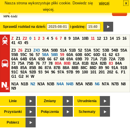
Nasza strona wykorzystuje pliki cookie. Dowiedz się
więcej
x
#
więcej.
Sprawdź rozkład na dzień:
i godzinę:
Z
Z1
Z2
0
1
2
3
4
5
6
7
8
9
10A
10B
11
12
13
14
15
16
41
43
45
Z3
Z6
Z13
Z43
50A
50B
51A
51B
52
53A
53C
53B
54B
55A
55B
55C
56
57
58A
58B
59
60A
60B
60C
60D
61
62
63
64A
64B
65A
65B
66
67
68
69A
69B
70
71A
71B
72A
72B
73
75A
75B
76
77
78
80A
80B
81A
81B
82A
82B
83
84A
84B
85A
85B
86
87A
87B
88A
88B
88C
88D
89
90
91A
91B
91C
92A
92B
93
94
96
97A
97B
99
100
101
201
202
6.
F1
G1
G2
H
W
N1A
N1B
N2
N3A
N3B
N4A
N4B
N5A
N5B
N6
N7A
N7B
N8
N9
Linie
Zmiany
Utrudnienia
Przystanki
Połączenia
Schematy
Pobierz