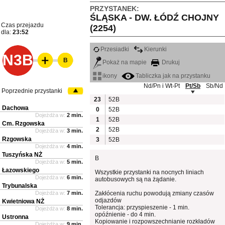
PRZYSTANEK:
ŚLĄSKA - DW. ŁÓDŹ CHOJNY
Czas przejazdu
(2254)
dla:
23:52
Przesiadki
Kierunki
N3B
B
Pokaż na mapie
Drukuj
ikony
Tabliczka jak na przystanku
Nd/Pn i Wt-Pt
Pt/Sb
Sb/Nd
Poprzednie przystanki
23
52B
Dachowa
0
52B
Dojeżdża w:
2 min.
1
52B
Cm. Rzgowska
2
52B
Dojeżdża w:
3 min.
Rzgowska
3
52B
Dojeżdża w:
4 min.
Tuszyńska NŻ
B
Dojeżdża w:
5 min.
Łazowskiego
Wszystkie przystanki na nocnych liniach
Dojeżdża w:
6 min.
autobusowych są na żądanie.
Trybunalska
Dojeżdża w:
7 min.
Zakłócenia ruchu powodują zmiany czasów
odjazdów
Kwietniowa NŻ
Tolerancja: przyspieszenie - 1 min.
Dojeżdża w:
8 min.
opóźnienie - do 4 min.
Ustronna
Kopiowanie i rozpowszechnianie rozkładów
Dojeżdża w:
9 min.