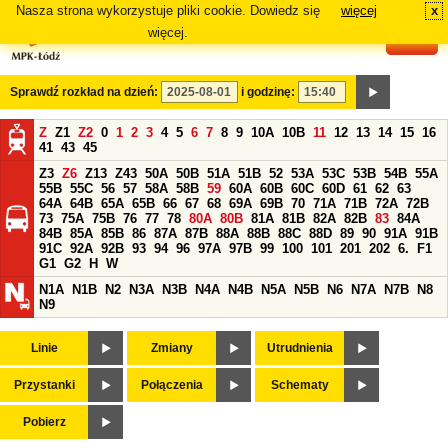
Nasza strona wykorzystuje pliki cookie. Dowiedz się
więcej
x
#
więcej.
Sprawdź rozkład na dzień:
i godzinę:
Z
Z1
Z2
0
1
2
3
4
5
6
7
8
9
10A
10B
11
12
13
14
15
16
41
43
45
Z3
Z6
Z13
Z43
50A
50B
51A
51B
52
53A
53C
53B
54B
55A
55B
55C
56
57
58A
58B
59
60A
60B
60C
60D
61
62
63
64A
64B
65A
65B
66
67
68
69A
69B
70
71A
71B
72A
72B
73
75A
75B
76
77
78
80A
80B
81A
81B
82A
82B
83
84A
84B
85A
85B
86
87A
87B
88A
88B
88C
88D
89
90
91A
91B
91C
92A
92B
93
94
96
97A
97B
99
100
101
201
202
6.
F1
G1
G2
H
W
N1A
N1B
N2
N3A
N3B
N4A
N4B
N5A
N5B
N6
N7A
N7B
N8
N9
Linie
Zmiany
Utrudnienia
Przystanki
Połączenia
Schematy
Pobierz