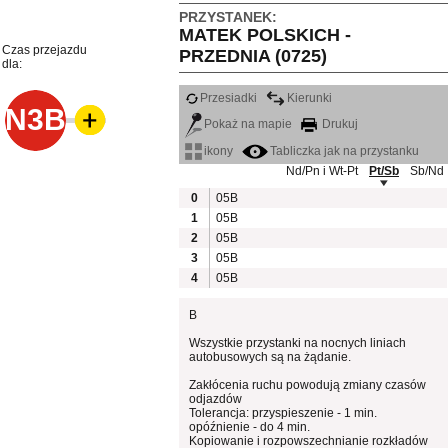
PRZYSTANEK:
MATEK POLSKICH -
Czas przejazdu
PRZEDNIA (0725)
dla:
Przesiadki
Kierunki
N3B
Pokaż na mapie
Drukuj
ikony
Tabliczka jak na przystanku
Nd/Pn i Wt-Pt
Pt/Sb
Sb/Nd
0
05B
1
05B
2
05B
3
05B
4
05B
B
Wszystkie przystanki na nocnych liniach
autobusowych są na żądanie.
Zakłócenia ruchu powodują zmiany czasów
odjazdów
Tolerancja: przyspieszenie - 1 min.
opóźnienie - do 4 min.
Kopiowanie i rozpowszechnianie rozkładów