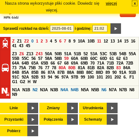
Nasza strona wykorzystuje pliki cookie. Dowiedz się
więcej
x
#
więcej.
Sprawdź rozkład na dzień:
i godzinę:
Z
Z1
Z2
0
1
2
3
4
5
6
7
8
9
10A
10B
11
12
13
14
15
16
41
43
45
Z3
Z6
Z13
Z43
50A
50B
51A
51B
52
53A
53C
53B
54B
55A
55B
55C
56
57
58A
58B
59
60A
60B
60C
60D
61
62
63
64A
64B
65A
65B
66
67
68
69A
69B
70
71A
71B
72A
72B
73
75A
75B
76
77
78
80A
80B
81A
81B
82A
82B
83
84A
84B
85A
85B
86
87A
87B
88A
88B
88C
88D
89
90
91A
91B
91C
92A
92B
93
94
96
97A
97B
99
100
101
201
202
6.
F1
G1
G2
H
W
N1A
N1B
N2
N3A
N3B
N4A
N4B
N5A
N5B
N6
N7A
N7B
N8
N9
Linie
Zmiany
Utrudnienia
Przystanki
Połączenia
Schematy
Pobierz