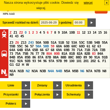
Nasza strona wykorzystuje pliki cookie. Dowiedz się
więcej
x
#
więcej.
Sprawdź rozkład na dzień:
i godzinę:
Z
Z1
Z2
0
1
2
3
4
5
6
7
8
9
10A
10B
11
12
13
14
15
16
41
43
45
Z3
Z6
Z13
Z43
50A
50B
51A
51B
52
53A
53C
53B
54B
55A
55B
55C
56
57
58A
58B
59
60A
60B
60C
60D
61
62
63
64A
64B
65A
65B
66
67
68
69A
69B
70
71A
71B
72A
72B
73
75A
75B
76
77
78
80A
80B
81A
81B
82A
82B
83
84A
84B
85A
85B
86
87A
87B
88A
88B
88C
88D
89
90
91A
91B
91C
92A
92B
93
94
96
97A
97B
99
100
101
201
202
6.
F1
G1
G2
H
W
N1A
N1B
N2
N3A
N3B
N4A
N4B
N5A
N5B
N6
N7A
N7B
N8
N9
Linie
Zmiany
Utrudnienia
Przystanki
Połączenia
Schematy
Pobierz