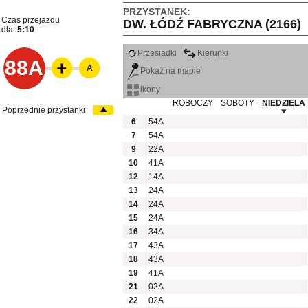
PRZYSTANEK:
Czas przejazdu
DW. ŁÓDŹ FABRYCZNA (2166)
dla:
5:10
Przesiadki
Kierunki
88A
A
Pokaż na mapie
ikony
ROBOCZY
SOBOTY
NIEDZIELA
Poprzednie przystanki
6
54A
7
54A
9
22A
10
41A
12
14A
13
24A
14
24A
15
24A
16
34A
17
43A
18
43A
19
41A
21
02A
22
02A