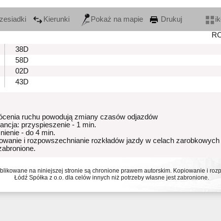
zesiadki
Kierunki
Pokaż na mapie
Drukuj
i
R
38D
58D
02D
43D
ócenia ruchu powodują zmiany czasów odjazdów
rancja: przyspieszenie - 1 min.
nienie - do 4 min.
owanie i rozpowszechnianie rozkładów jazdy w celach zarobkowych
 zabronione.
ublikowane na niniejszej stronie są chronione prawem autorskim. Kopiowanie i r
Łódź Spółka z o.o. dla celów innych niż potrzeby własne jest zabronione.