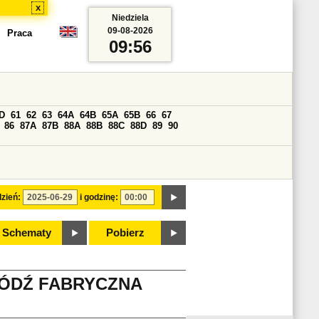
x
Niedziela
09-08-2026
Praca
09:56
D
61
62
63
64A
64B
65A
65B
66
67
86
87A
87B
88A
88B
88C
88D
89
90
zień:
i godzinę:
Schematy
Pobierz
ŁÓDŹ FABRYCZNA