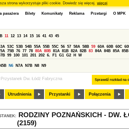
sza strona wykorzystuje pliki cookie. Dowiedz się więcej.
więcej
a pasażera
Bilety
Komunikaty
Reklama
Przetargi
O MPK
0B
11
12
13
14
15
16
41
43
45
53A
53C
53B
54B
55A
55B
55C
56
57
58A
58B
59
60A
60B
60C
60
75A
75B
76
77
78
80A
80B
81A
81B
82A
82B
83
84A
84B
85A
85B
97B
99
100
101
201
202
6.
F1
G1
G2
H
W
N5B
N6
N7A
N7B
N8
N9
Przystanek Dw. Łódź Fabryczna
Sprawdź rozkład na d
Utrudnienia
Przystanki
Połączenia
RODZINY POZNAŃSKICH - DW. 
STANEK:
(2159)