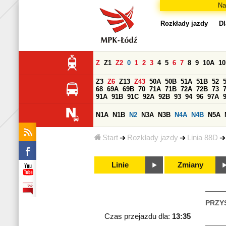
Na
Rozkłady jazdy
Dl
Z
Z1
Z2
0
1
2
3
4
5
6
7
8
9
10A
1
Z3
Z6
Z13
Z43
50A
50B
51A
51B
52
68
69A
69B
70
71A
71B
72A
72B
73
91A
91B
91C
92A
92B
93
94
96
97A
N1A
N1B
N2
N3A
N3B
N4A
N4B
N5A
Start
Rozkłady jazdy
Linia 88D
Linie
Zmiany
PRZY
Czas przejazdu dla:
13:35