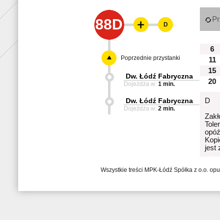
Pr
88D
D
6
Poprzednie przystanki
11
15
Dw. Łódź Fabryczna
20
Dojeżdża w:
1 min.
Dw. Łódź Fabryczna
D
Dojeżdża w:
2 min.
Zakł
Tole
opóź
Kopi
jest
Wszystkie treści MPK-Łódź Spółka z o.o. op