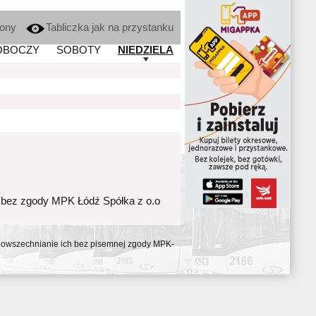
kony
Tabliczka jak na przystanku
OBOCZY
SOBOTY
NIEDZIELA
 bez zgody MPK Łódź Spółka z o.o
ozpowszechnianie ich bez pisemnej zgody MPK-