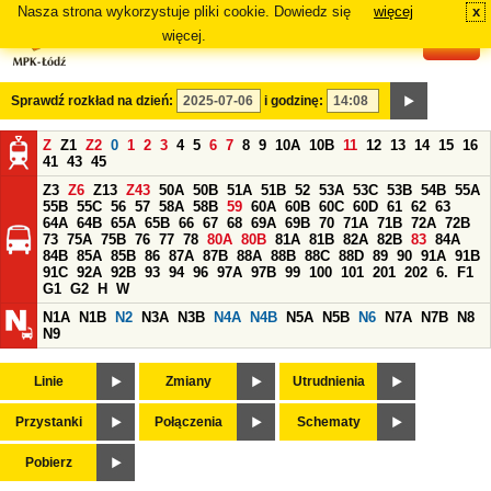
Nasza strona wykorzystuje pliki cookie. Dowiedz się
więcej
x
#
więcej.
Sprawdź rozkład na dzień:
i godzinę:
Z
Z1
Z2
0
1
2
3
4
5
6
7
8
9
10A
10B
11
12
13
14
15
16
41
43
45
Z3
Z6
Z13
Z43
50A
50B
51A
51B
52
53A
53C
53B
54B
55A
55B
55C
56
57
58A
58B
59
60A
60B
60C
60D
61
62
63
64A
64B
65A
65B
66
67
68
69A
69B
70
71A
71B
72A
72B
73
75A
75B
76
77
78
80A
80B
81A
81B
82A
82B
83
84A
84B
85A
85B
86
87A
87B
88A
88B
88C
88D
89
90
91A
91B
91C
92A
92B
93
94
96
97A
97B
99
100
101
201
202
6.
F1
G1
G2
H
W
N1A
N1B
N2
N3A
N3B
N4A
N4B
N5A
N5B
N6
N7A
N7B
N8
N9
Linie
Zmiany
Utrudnienia
Przystanki
Połączenia
Schematy
Pobierz