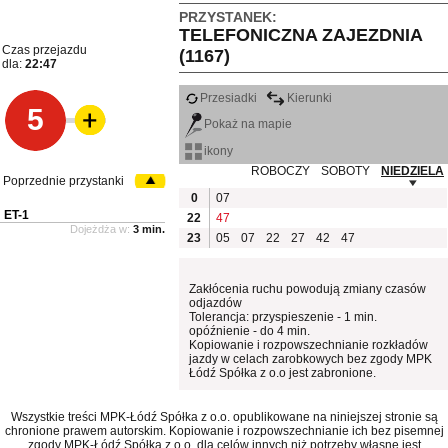
PRZYSTANEK:
TELEFONICZNA ZAJEZDNIA
Czas przejazdu
(1167)
dla:
22:47
Przesiadki
Kierunki
5
Pokaż na mapie
ikony
ROBOCZY
SOBOTY
NIEDZIELA
Poprzednie przystanki
0
07
ET-1
22
47
Dojeżdża w:
3 min.
23
05
07
22
27
42
47
Zakłócenia ruchu powodują zmiany czasów
odjazdów
Tolerancja: przyspieszenie - 1 min.
opóźnienie - do 4 min.
Kopiowanie i rozpowszechnianie rozkładów
jazdy w celach zarobkowych bez zgody MPK
Łódź Spółka z o.o jest zabronione.
Wszystkie treści MPK-Łódź Spółka z o.o. opublikowane na niniejszej stronie są
chronione prawem autorskim. Kopiowanie i rozpowszechnianie ich bez pisemnej
zgody MPK-Łódź Spółka z o.o. dla celów innych niż potrzeby własne jest