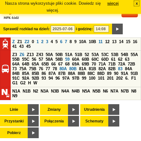
Nasza strona wykorzystuje pliki cookie. Dowiedz się
więcej
x
#
więcej.
Sprawdź rozkład na dzień:
i godzinę:
Z
Z1
Z2
0
1
2
3
4
5
6
7
8
9
10A
10B
11
12
13
14
15
16
41
43
45
Z3
Z6
Z13
Z43
50A
50B
51A
51B
52
53A
53C
53B
54B
55A
55B
55C
56
57
58A
58B
59
60A
60B
60C
60D
61
62
63
64A
64B
65A
65B
66
67
68
69A
69B
70
71A
71B
72A
72B
73
75A
75B
76
77
78
80A
80B
81A
81B
82A
82B
83
84A
84B
85A
85B
86
87A
87B
88A
88B
88C
88D
89
90
91A
91B
91C
92A
92B
93
94
96
97A
97B
99
100
101
201
202
6.
F1
G1
G2
H
W
N1A
N1B
N2
N3A
N3B
N4A
N4B
N5A
N5B
N6
N7A
N7B
N8
N9
Linie
Zmiany
Utrudnienia
Przystanki
Połączenia
Schematy
Pobierz