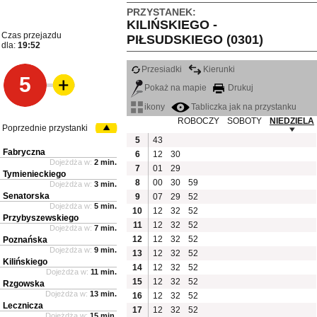
PRZYSTANEK:
KILIŃSKIEGO -
Czas przejazdu
PIŁSUDSKIEGO (0301)
dla:
19:52
Przesiadki
Kierunki
5
Pokaż na mapie
Drukuj
ikony
Tabliczka jak na przystanku
ROBOCZY
SOBOTY
NIEDZIELA
Poprzednie przystanki
5
43
Fabryczna
6
12
30
Dojeżdża w:
2 min.
7
01
29
Tymienieckiego
8
00
30
59
Dojeżdża w:
3 min.
Senatorska
9
07
29
52
Dojeżdża w:
5 min.
10
12
32
52
Przybyszewskiego
11
12
32
52
Dojeżdża w:
7 min.
12
12
32
52
Poznańska
Dojeżdża w:
9 min.
13
12
32
52
Kilińskiego
14
12
32
52
Dojeżdża w:
11 min.
15
12
32
52
Rzgowska
Dojeżdża w:
13 min.
16
12
32
52
Lecznicza
17
12
32
52
Dojeżdża w:
15 min.