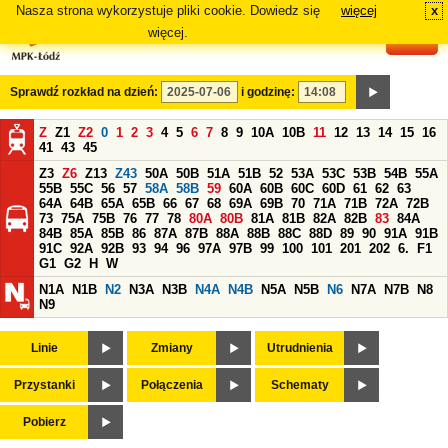
Nasza strona wykorzystuje pliki cookie. Dowiedz się
więcej
x
#
więcej.
Sprawdź rozkład na dzień:
i godzinę:
Z
Z1
Z2
0
1
2
3
4
5
6
7
8
9
10A
10B
11
12
13
14
15
16
41
43
45
Z3
Z6
Z13
Z43
50A
50B
51A
51B
52
53A
53C
53B
54B
55A
55B
55C
56
57
58A
58B
59
60A
60B
60C
60D
61
62
63
64A
64B
65A
65B
66
67
68
69A
69B
70
71A
71B
72A
72B
73
75A
75B
76
77
78
80A
80B
81A
81B
82A
82B
83
84A
84B
85A
85B
86
87A
87B
88A
88B
88C
88D
89
90
91A
91B
91C
92A
92B
93
94
96
97A
97B
99
100
101
201
202
6.
F1
G1
G2
H
W
N1A
N1B
N2
N3A
N3B
N4A
N4B
N5A
N5B
N6
N7A
N7B
N8
N9
Linie
Zmiany
Utrudnienia
Przystanki
Połączenia
Schematy
Pobierz