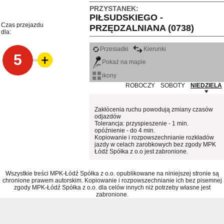
PRZYSTANEK:
PIŁSUDSKIEGO -
Czas przejazdu
PRZĘDZALNIANA (0738)
dla:
Przesiadki
Kierunki
5
Pokaż na mapie
ikony
ROBOCZY
SOBOTY
NIEDZIELA
Zakłócenia ruchu powodują zmiany czasów
odjazdów
Tolerancja: przyspieszenie - 1 min.
opóźnienie - do 4 min.
Kopiowanie i rozpowszechnianie rozkładów
jazdy w celach zarobkowych bez zgody MPK
Łódź Spółka z o.o jest zabronione.
Wszystkie treści MPK-Łódź Spółka z o.o. opublikowane na niniejszej stronie są
chronione prawem autorskim. Kopiowanie i rozpowszechnianie ich bez pisemnej
zgody MPK-Łódź Spółka z o.o. dla celów innych niż potrzeby własne jest
zabronione.