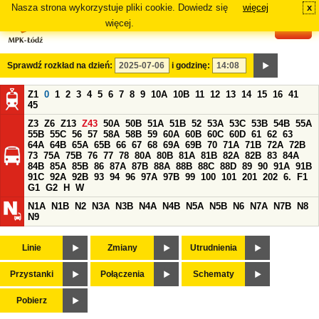
Nasza strona wykorzystuje pliki cookie. Dowiedz się
więcej
x
#
więcej.
Sprawdź rozkład na dzień:
i godzinę:
Z1
0
1
2
3
4
5
6
7
8
9
10A
10B
11
12
13
14
15
16
41
45
Z3
Z6
Z13
Z43
50A
50B
51A
51B
52
53A
53C
53B
54B
55A
55B
55C
56
57
58A
58B
59
60A
60B
60C
60D
61
62
63
64A
64B
65A
65B
66
67
68
69A
69B
70
71A
71B
72A
72B
73
75A
75B
76
77
78
80A
80B
81A
81B
82A
82B
83
84A
84B
85A
85B
86
87A
87B
88A
88B
88C
88D
89
90
91A
91B
91C
92A
92B
93
94
96
97A
97B
99
100
101
201
202
6.
F1
G1
G2
H
W
N1A
N1B
N2
N3A
N3B
N4A
N4B
N5A
N5B
N6
N7A
N7B
N8
N9
Linie
Zmiany
Utrudnienia
Przystanki
Połączenia
Schematy
Pobierz