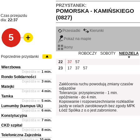
PRZYSTANEK:
POMORSKA - KAMIŃSKIEGO
Czas przejazdu
(0827)
dla:
22:37
Przesiadki
Kierunki
5
Pokaż na mapie
ikony
ROBOCZY
SOBOTY
NIEDZIELA
Poprzednie przystanki
22
37
57
Wierzbowa
23
17
37
57
Dojeżdża w:
1 min.
Rondo Solidarności
Dojeżdża w:
3 min.
Zakłócenia ruchu powodują zmiany czasów
Matejki
odjazdów
Dojeżdża w:
4 min.
Tolerancja: przyspieszenie - 1 min.
Tamka
opóźnienie - do 4 min.
Dojeżdża w:
5 min.
Kopiowanie i rozpowszechnianie rozkładów
Lumumby (kampus UŁ)
jazdy w celach zarobkowych bez zgody MPK
Łódź Spółka z o.o jest zabronione.
Dojeżdża w:
6 min.
Konstytucyjna
Dojeżdża w:
7 min.
CKD szpital
Dojeżdża w:
8 min.
Telefoniczna Zajezdnia
Dojeżdża w:
10 min.