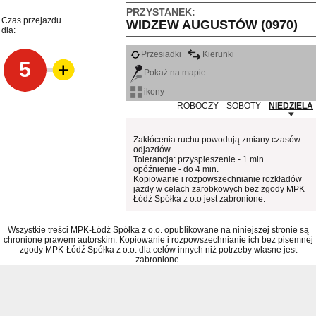
PRZYSTANEK:
Czas przejazdu
WIDZEW AUGUSTÓW (0970)
dla:
Przesiadki
Kierunki
5
Pokaż na mapie
ikony
ROBOCZY
SOBOTY
NIEDZIELA
Zakłócenia ruchu powodują zmiany czasów
odjazdów
Tolerancja: przyspieszenie - 1 min.
opóźnienie - do 4 min.
Kopiowanie i rozpowszechnianie rozkładów
jazdy w celach zarobkowych bez zgody MPK
Łódź Spółka z o.o jest zabronione.
Wszystkie treści MPK-Łódź Spółka z o.o. opublikowane na niniejszej stronie są
chronione prawem autorskim. Kopiowanie i rozpowszechnianie ich bez pisemnej
zgody MPK-Łódź Spółka z o.o. dla celów innych niż potrzeby własne jest
zabronione.