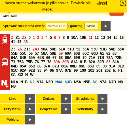
Nasza strona wykorzystuje pliki cookie. Dowiedz się
więcej
x
#
więcej.
Sprawdź rozkład na dzień:
i godzinę:
Z
Z1
Z2
0
1
2
3
4
5
6
7
8
9
10A
10B
11
12
13
14
15
16
41
43
45
Z3
Z6
Z13
Z43
50A
50B
51A
51B
52
53A
53C
53B
54B
55A
55B
55C
56
57
58A
58B
59
60A
60B
60C
60D
61
62
63
64A
64B
65A
65B
66
67
68
69A
69B
70
71A
71B
72A
72B
73
75A
75B
76
77
78
80A
80B
81A
81B
82A
82B
83
84A
84B
85A
85B
86
87A
87B
88A
88B
88C
88D
89
90
91A
91B
91C
92A
92B
93
94
96
97A
97B
99
100
101
201
202
6.
F1
G1
G2
H
W
N1A
N1B
N2
N3A
N3B
N4A
N4B
N5A
N5B
N6
N7A
N7B
N8
N9
Linie
Zmiany
Utrudnienia
Przystanki
Połączenia
Schematy
Pobierz