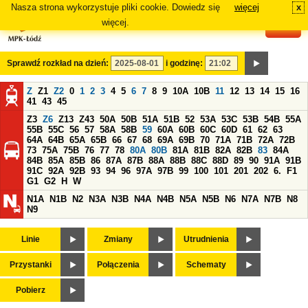
Nasza strona wykorzystuje pliki cookie. Dowiedz się
więcej
x
#
więcej.
Sprawdź rozkład na dzień:
i godzinę:
Z
Z1
Z2
0
1
2
3
4
5
6
7
8
9
10A
10B
11
12
13
14
15
16
41
43
45
Z3
Z6
Z13
Z43
50A
50B
51A
51B
52
53A
53C
53B
54B
55A
55B
55C
56
57
58A
58B
59
60A
60B
60C
60D
61
62
63
64A
64B
65A
65B
66
67
68
69A
69B
70
71A
71B
72A
72B
73
75A
75B
76
77
78
80A
80B
81A
81B
82A
82B
83
84A
84B
85A
85B
86
87A
87B
88A
88B
88C
88D
89
90
91A
91B
91C
92A
92B
93
94
96
97A
97B
99
100
101
201
202
6.
F1
G1
G2
H
W
N1A
N1B
N2
N3A
N3B
N4A
N4B
N5A
N5B
N6
N7A
N7B
N8
N9
Linie
Zmiany
Utrudnienia
Przystanki
Połączenia
Schematy
Pobierz