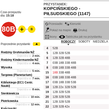
PRZYSTANEK:
KOPCIŃSKIEGO -
Czas przejazdu
PIŁSUDSKIEGO (1147)
dla:
15:18
Przesiadki
Kierunki
80B
B
Pokaż na mapie
Drukuj
ikony
Tabliczka jak na przystanku
ROBOCZY
SOBOTY
NIEDZIELA
Poprzednie przystanki
4
52B
Rodziny Grohmanów NŻ
5
12B
32B
52B
Dojeżdża w:
2 min.
6
12B
32B
48B
Rodziny Kindermannów NŻ
7
03B
18B
33B
48B
Dojeżdża w:
4 min.
Wysoka
8
03B
18B
33B
48B
Dojeżdża w:
5 min.
15
18B
33B
48B
Targowa (Planetarium)
16
03B
18B
33B
48B
Dojeżdża w:
7 min.
17
03B
18B
33B
53B
Kilińskiego (EC1 Centr.
Nauki)
18
12B
22x
32B
52B
Dojeżdża w:
8 min.
19
12B
32B
52B
Sienkiewicza
20
12B
32B
52B
Dojeżdża w:
10 min.
Piotrkowska
21
12B
32B
52B
Dojeżdża w:
12 min.
22
12B
32B
42x
Kościuszki