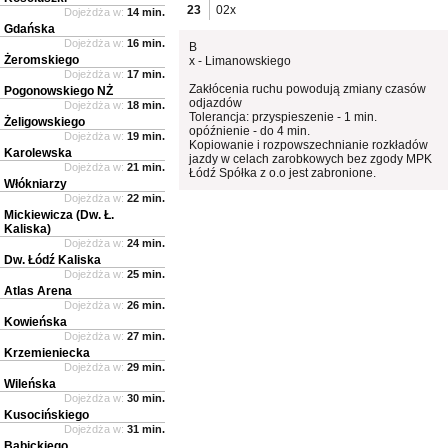
23
02x
Dojeżdża w:
14 min.
Gdańska
Dojeżdża w:
16 min.
B
Żeromskiego
x - Limanowskiego
Dojeżdża w:
17 min.
Zakłócenia ruchu powodują zmiany czasów
Pogonowskiego NŻ
odjazdów
Dojeżdża w:
18 min.
Tolerancja: przyspieszenie - 1 min.
Żeligowskiego
opóźnienie - do 4 min.
Dojeżdża w:
19 min.
Kopiowanie i rozpowszechnianie rozkładów
Karolewska
jazdy w celach zarobkowych bez zgody MPK
Dojeżdża w:
21 min.
Łódź Spółka z o.o jest zabronione.
Włókniarzy
Dojeżdża w:
22 min.
Mickiewicza (Dw. Ł.
Kaliska)
Dojeżdża w:
24 min.
Dw. Łódź Kaliska
Dojeżdża w:
25 min.
Atlas Arena
Dojeżdża w:
26 min.
Kowieńska
Dojeżdża w:
27 min.
Krzemieniecka
Dojeżdża w:
29 min.
Wileńska
Dojeżdża w:
30 min.
Kusocińskiego
Dojeżdża w:
31 min.
Babickiego