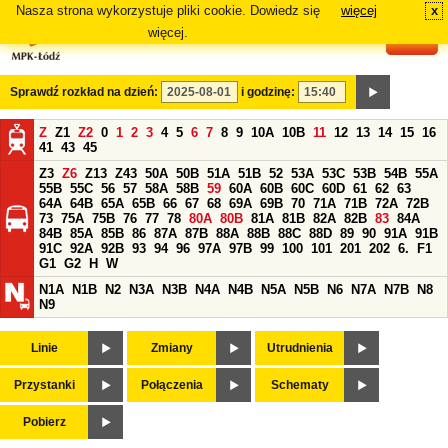
Nasza strona wykorzystuje pliki cookie. Dowiedz się
więcej
x
#
więcej.
Sprawdź rozkład na dzień:
i godzinę:
Z
Z1
Z2
0
1
2
3
4
5
6
7
8
9
10A
10B
11
12
13
14
15
16
41
43
45
Z3
Z6
Z13
Z43
50A
50B
51A
51B
52
53A
53C
53B
54B
55A
55B
55C
56
57
58A
58B
59
60A
60B
60C
60D
61
62
63
64A
64B
65A
65B
66
67
68
69A
69B
70
71A
71B
72A
72B
73
75A
75B
76
77
78
80A
80B
81A
81B
82A
82B
83
84A
84B
85A
85B
86
87A
87B
88A
88B
88C
88D
89
90
91A
91B
91C
92A
92B
93
94
96
97A
97B
99
100
101
201
202
6.
F1
G1
G2
H
W
N1A
N1B
N2
N3A
N3B
N4A
N4B
N5A
N5B
N6
N7A
N7B
N8
N9
Linie
Zmiany
Utrudnienia
Przystanki
Połączenia
Schematy
Pobierz