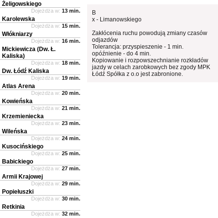
Żeligowskiego
Dojeżdża w:
13 min.
B
Karolewska
x - Limanowskiego
Dojeżdża w:
15 min.
Zakłócenia ruchu powodują zmiany czasów
Włókniarzy
odjazdów
Dojeżdża w:
16 min.
Tolerancja: przyspieszenie - 1 min.
Mickiewicza (Dw. Ł.
opóźnienie - do 4 min.
Kaliska)
Kopiowanie i rozpowszechnianie rozkładów
Dojeżdża w:
18 min.
jazdy w celach zarobkowych bez zgody MPK
Dw. Łódź Kaliska
Łódź Spółka z o.o jest zabronione.
Dojeżdża w:
19 min.
Atlas Arena
Dojeżdża w:
20 min.
Kowieńska
Dojeżdża w:
21 min.
Krzemieniecka
Dojeżdża w:
23 min.
Wileńska
Dojeżdża w:
24 min.
Kusocińskiego
Dojeżdża w:
25 min.
Babickiego
Dojeżdża w:
27 min.
Armii Krajowej
Dojeżdża w:
29 min.
Popiełuszki
Dojeżdża w:
30 min.
Retkinia
Dojeżdża w:
32 min.