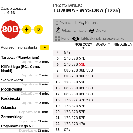
PRZYSTANEK:
Czas przejazdu
TUWIMA - WYSOKA (1225)
dla:
6:53
Przesiadki
Kierunki
80B
B
Pokaż na mapie
Drukuj
ikony
Tabliczka jak na przystanku
ROBOCZY
SOBOTY
NIEDZIELA
Poprzednie przystanki
4
57B
Targowa (Planetarium)
5
17B
37B
57B
Dojeżdża w:
2 min.
6
17B
37B
53B
Kilińskiego (EC1 Centr.
7
08B
23B
38B
53B
Nauki)
Dojeżdża w:
3 min.
8
08B
23B
38B
53B
Sienkiewicza
15
23B
38B
53B
Dojeżdża w:
5 min.
16
08B
23B
38B
53B
Piotrkowska
Dojeżdża w:
6 min.
17
08B
23B
38B
58B
Kościuszki
18
17B
27x
37B
57B
Dojeżdża w:
8 min.
19
17B
37B
57B
Gdańska
20
17B
37B
57B
Dojeżdża w:
10 min.
Żeromskiego
21
17B
37B
57B
Dojeżdża w:
11 min.
22
17B
37B
47x
Pogonowskiego NŻ
23
07x
Dojeżdża w:
12 min.