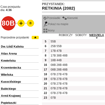
PRZYSTANEK:
Czas przejazdu
RETKINIA (2082)
dla:
4:36
Przesiadki
Kierunki
80B
B
Pokaż na mapie
ikony
ROBOCZY
SOBOTY
NIEDZIELA
Poprzednie przystanki
5
55B
6
25B
55B
Dw. Łódź Kaliska
7
17B
47B
Atlas Arena
8
17B
38B
48B
9
18B
44B
Kowieńska
16
08B
28B
48B
Krzemieniecka
17
08B
28B
48B
18
07B
27B
47B
Wileńska
19
07B
27B
47B
Kusocińskiego
20
07B
27B
47B
21
07B
27B
47B
Babickiego
22
07B
27B
47B
Armii Krajowej
23
07B
Popiełuszki