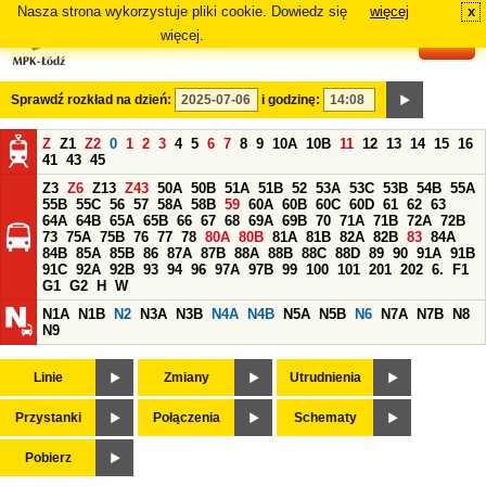
Nasza strona wykorzystuje pliki cookie. Dowiedz się
więcej
x
#
więcej.
Sprawdź rozkład na dzień:
i godzinę:
Z
Z1
Z2
0
1
2
3
4
5
6
7
8
9
10A
10B
11
12
13
14
15
16
41
43
45
Z3
Z6
Z13
Z43
50A
50B
51A
51B
52
53A
53C
53B
54B
55A
55B
55C
56
57
58A
58B
59
60A
60B
60C
60D
61
62
63
64A
64B
65A
65B
66
67
68
69A
69B
70
71A
71B
72A
72B
73
75A
75B
76
77
78
80A
80B
81A
81B
82A
82B
83
84A
84B
85A
85B
86
87A
87B
88A
88B
88C
88D
89
90
91A
91B
91C
92A
92B
93
94
96
97A
97B
99
100
101
201
202
6.
F1
G1
G2
H
W
N1A
N1B
N2
N3A
N3B
N4A
N4B
N5A
N5B
N6
N7A
N7B
N8
N9
Linie
Zmiany
Utrudnienia
Przystanki
Połączenia
Schematy
Pobierz