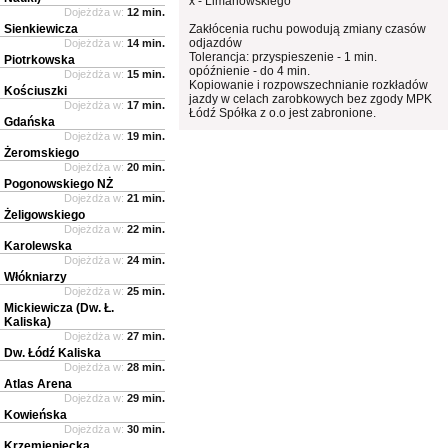
x - Limanowskiego
Dojeżdża w:
12 min.
Sienkiewicza
Zakłócenia ruchu powodują zmiany czasów
odjazdów
Dojeżdża w:
14 min.
Tolerancja: przyspieszenie - 1 min.
Piotrkowska
opóźnienie - do 4 min.
Dojeżdża w:
15 min.
Kopiowanie i rozpowszechnianie rozkładów
Kościuszki
jazdy w celach zarobkowych bez zgody MPK
Dojeżdża w:
17 min.
Łódź Spółka z o.o jest zabronione.
Gdańska
Dojeżdża w:
19 min.
Żeromskiego
Dojeżdża w:
20 min.
Pogonowskiego NŻ
Dojeżdża w:
21 min.
Żeligowskiego
Dojeżdża w:
22 min.
Karolewska
Dojeżdża w:
24 min.
Włókniarzy
Dojeżdża w:
25 min.
Mickiewicza (Dw. Ł.
Kaliska)
Dojeżdża w:
27 min.
Dw. Łódź Kaliska
Dojeżdża w:
28 min.
Atlas Arena
Dojeżdża w:
29 min.
Kowieńska
Dojeżdża w:
30 min.
Krzemieniecka