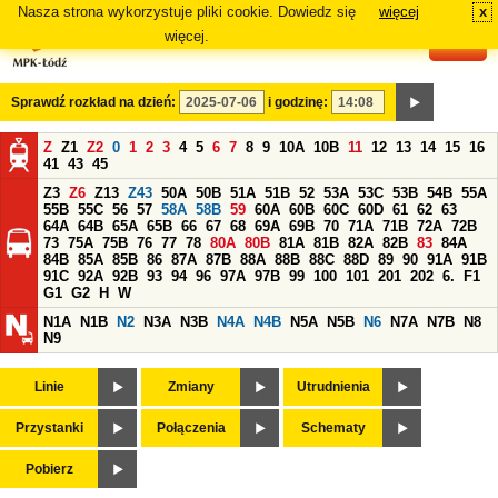
Nasza strona wykorzystuje pliki cookie. Dowiedz się
więcej
x
#
więcej.
Sprawdź rozkład na dzień:
i godzinę:
Z
Z1
Z2
0
1
2
3
4
5
6
7
8
9
10A
10B
11
12
13
14
15
16
41
43
45
Z3
Z6
Z13
Z43
50A
50B
51A
51B
52
53A
53C
53B
54B
55A
55B
55C
56
57
58A
58B
59
60A
60B
60C
60D
61
62
63
64A
64B
65A
65B
66
67
68
69A
69B
70
71A
71B
72A
72B
73
75A
75B
76
77
78
80A
80B
81A
81B
82A
82B
83
84A
84B
85A
85B
86
87A
87B
88A
88B
88C
88D
89
90
91A
91B
91C
92A
92B
93
94
96
97A
97B
99
100
101
201
202
6.
F1
G1
G2
H
W
N1A
N1B
N2
N3A
N3B
N4A
N4B
N5A
N5B
N6
N7A
N7B
N8
N9
Linie
Zmiany
Utrudnienia
Przystanki
Połączenia
Schematy
Pobierz