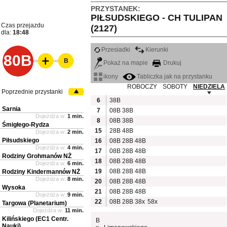
PRZYSTANEK:
PIŁSUDSKIEGO - CH TULIPAN
Czas przejazdu
(2127)
dla:
18:48
Przesiadki
Kierunki
80B
B
Pokaż na mapie
Drukuj
ikony
Tabliczka jak na przystanku
ROBOCZY
SOBOTY
NIEDZIELA
Poprzednie przystanki
6
38B
Sarnia
7
08B
38B
Dojeżdża w:
1 min.
8
08B
38B
Śmigłego-Rydza
15
28B
48B
Dojeżdża w:
2 min.
Piłsudskiego
16
08B
28B
48B
Dojeżdża w:
4 min.
17
08B
28B
48B
Rodziny Grohmanów NŻ
18
08B
28B
48B
Dojeżdża w:
6 min.
19
08B
28B
48B
Rodziny Kindermannów NŻ
Dojeżdża w:
8 min.
20
08B
28B
48B
Wysoka
21
08B
28B
48B
Dojeżdża w:
9 min.
22
08B
28B
38x
58x
Targowa (Planetarium)
Dojeżdża w:
11 min.
Kilińskiego (EC1 Centr.
B
Nauki)