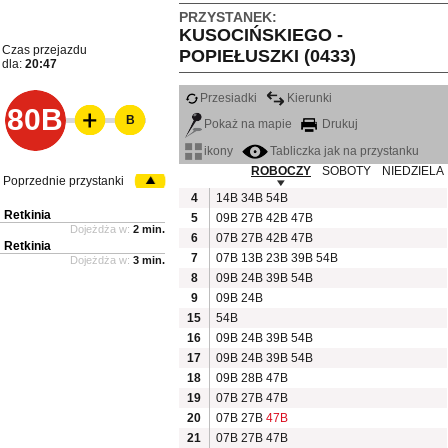
PRZYSTANEK:
KUSOCIŃSKIEGO -
Czas przejazdu
POPIEŁUSZKI (0433)
dla:
20:47
Przesiadki
Kierunki
80B
B
Pokaż na mapie
Drukuj
ikony
Tabliczka jak na przystanku
ROBOCZY
SOBOTY
NIEDZIELA
Poprzednie przystanki
4
14B
34B
54B
Retkinia
5
09B
27B
42B
47B
Dojeżdża w:
2 min.
6
07B
27B
42B
47B
Retkinia
7
07B
13B
23B
39B
54B
Dojeżdża w:
3 min.
8
09B
24B
39B
54B
9
09B
24B
15
54B
16
09B
24B
39B
54B
17
09B
24B
39B
54B
18
09B
28B
47B
19
07B
27B
47B
20
07B
27B
47B
21
07B
27B
47B