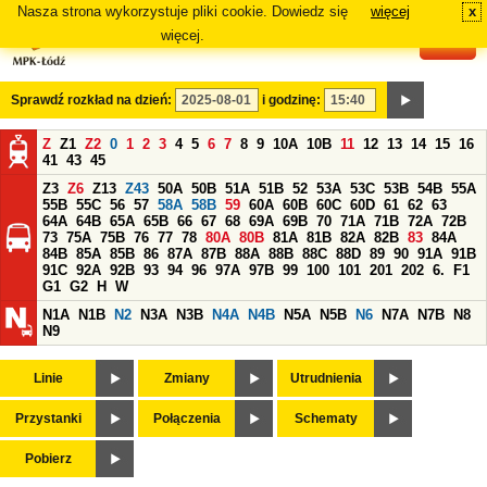
Nasza strona wykorzystuje pliki cookie. Dowiedz się
więcej
x
#
więcej.
Sprawdź rozkład na dzień:
i godzinę:
Z
Z1
Z2
0
1
2
3
4
5
6
7
8
9
10A
10B
11
12
13
14
15
16
41
43
45
Z3
Z6
Z13
Z43
50A
50B
51A
51B
52
53A
53C
53B
54B
55A
55B
55C
56
57
58A
58B
59
60A
60B
60C
60D
61
62
63
64A
64B
65A
65B
66
67
68
69A
69B
70
71A
71B
72A
72B
73
75A
75B
76
77
78
80A
80B
81A
81B
82A
82B
83
84A
84B
85A
85B
86
87A
87B
88A
88B
88C
88D
89
90
91A
91B
91C
92A
92B
93
94
96
97A
97B
99
100
101
201
202
6.
F1
G1
G2
H
W
N1A
N1B
N2
N3A
N3B
N4A
N4B
N5A
N5B
N6
N7A
N7B
N8
N9
Linie
Zmiany
Utrudnienia
Przystanki
Połączenia
Schematy
Pobierz