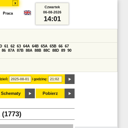
x
Czwartek
06-08-2026
Praca
14:01
D
61
62
63
64A
64B
65A
65B
66
67
86
87A
87B
88A
88B
88C
88D
89
90
zień:
i godzinę:
Schematy
Pobierz
(1773)