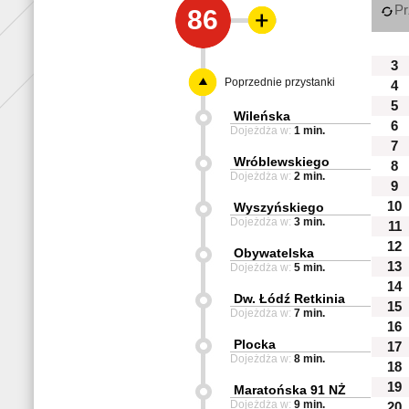
Pr
86
3
Poprzednie przystanki
4
5
Wileńska
6
Dojeżdża w:
1 min.
7
Wróblewskiego
8
Dojeżdża w:
2 min.
9
10
Wyszyńskiego
Dojeżdża w:
3 min.
11
12
Obywatelska
13
Dojeżdża w:
5 min.
14
Dw. Łódź Retkinia
15
Dojeżdża w:
7 min.
16
Plocka
17
Dojeżdża w:
8 min.
18
19
Maratońska 91 NŻ
Dojeżdża w:
9 min.
20