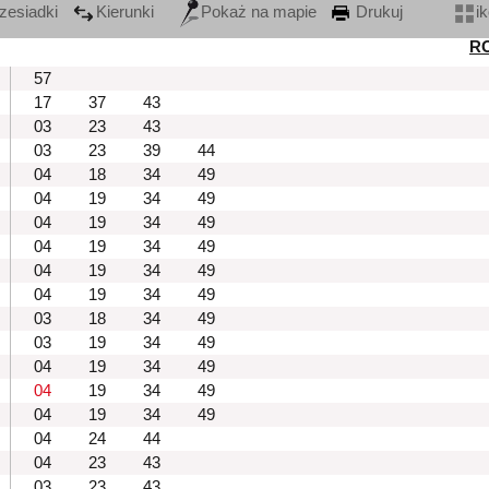
zesiadki
Kierunki
Pokaż na mapie
Drukuj
i
R
57
17
37
43
03
23
43
03
23
39
44
04
18
34
49
04
19
34
49
04
19
34
49
04
19
34
49
04
19
34
49
04
19
34
49
03
18
34
49
03
19
34
49
04
19
34
49
04
19
34
49
04
19
34
49
04
24
44
04
23
43
03
23
43