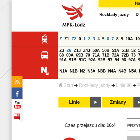
Na
Rozkłady jazdy
Dl
Z
Z1
Z2
0
1
2
3
4
5
6
7
8
9
10A
1
Z3
Z6
Z13
Z43
50A
50B
51A
51B
52
68
69A
69B
70
71A
71B
72A
72B
73
91A
91B
91C
92A
92B
93
94
96
97A
N1A
N1B
N2
N3A
N3B
N4A
N4B
N5A
Start
Rozkłady jazdy
Linia 86
P
Linie
Zmiany
Czas przejazdu dla:
16:4
PRZY