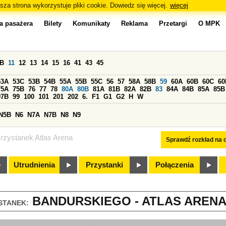
sza strona wykorzystuje pliki cookie. Dowiedz się więcej.
więcej
a pasażera
Bilety
Komunikaty
Reklama
Przetargi
O MPK
0B
11
12
13
14
15
16
41
43
45
53A
53C
53B
54B
55A
55B
55C
56
57
58A
58B
59
60A
60B
60C
60
75A
75B
76
77
78
80A
80B
81A
81B
82A
82B
83
84A
84B
85A
85B
97B
99
100
101
201
202
6.
F1
G1
G2
H
W
N5B
N6
N7A
N7B
N8
N9
rzystanek Atlas Arena
Sprawdź rozkład na d
Utrudnienia
Przystanki
Połączenia
BANDURSKIEGO - ATLAS ARENA 
STANEK: