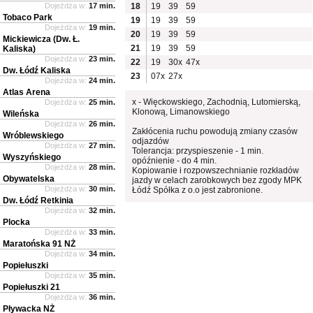
Dojeżdża w:
17 min.
18
19
39
59
Tobaco Park
19
19
39
59
Dojeżdża w:
19 min.
20
19
39
59
Mickiewicza (Dw. Ł.
21
19
39
59
Kaliska)
Dojeżdża w:
23 min.
22
19
30x
47x
Dw. Łódź Kaliska
23
07x
27x
Dojeżdża w:
24 min.
Atlas Arena
x - Więckowskiego, Zachodnią, Lutomierską,
Dojeżdża w:
25 min.
Klonową, Limanowskiego
Wileńska
Dojeżdża w:
26 min.
Zakłócenia ruchu powodują zmiany czasów
Wróblewskiego
odjazdów
Dojeżdża w:
27 min.
Tolerancja: przyspieszenie - 1 min.
Wyszyńskiego
opóźnienie - do 4 min.
Dojeżdża w:
28 min.
Kopiowanie i rozpowszechnianie rozkładów
Obywatelska
jazdy w celach zarobkowych bez zgody MPK
Dojeżdża w:
30 min.
Łódź Spółka z o.o jest zabronione.
Dw. Łódź Retkinia
Dojeżdża w:
32 min.
Plocka
Dojeżdża w:
33 min.
Maratońska 91 NŻ
Dojeżdża w:
34 min.
Popiełuszki
Dojeżdża w:
35 min.
Popiełuszki 21
Dojeżdża w:
36 min.
Pływacka NŻ