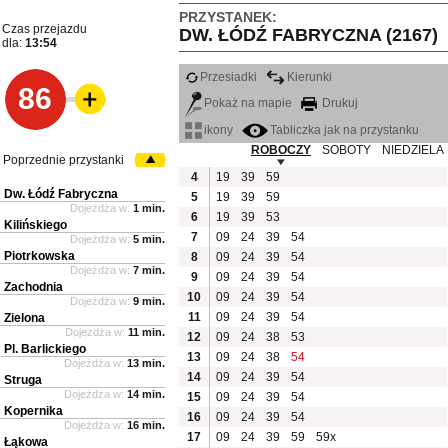
PRZYSTANEK:
Czas przejazdu
DW. ŁÓDŹ FABRYCZNA (2167)
dla:
13:54
Przesiadki
Kierunki
86
Pokaż na mapie
Drukuj
ikony
Tabliczka jak na przystanku
ROBOCZY
SOBOTY
NIEDZIELA
Poprzednie przystanki
4
19
39
59
Dw. Łódź Fabryczna
5
19
39
59
Dojeżdża w:
1 min.
6
19
39
53
Kilińskiego
7
09
24
39
54
Dojeżdża w:
5 min.
Piotrkowska
8
09
24
39
54
Dojeżdża w:
7 min.
9
09
24
39
54
Zachodnia
10
09
24
39
54
Dojeżdża w:
9 min.
11
09
24
39
54
Zielona
Dojeżdża w:
11 min.
12
09
24
38
53
Pl. Barlickiego
13
09
24
38
54
Dojeżdża w:
13 min.
14
09
24
39
54
Struga
Dojeżdża w:
14 min.
15
09
24
39
54
Kopernika
16
09
24
39
54
Dojeżdża w:
16 min.
17
09
24
39
59
59x
Łąkowa