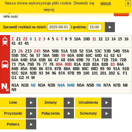
Nasza strona wykorzystuje pliki cookie. Dowiedz się
więcej
x
#
więcej.
Sprawdź rozkład na dzień:
i godzinę:
Z
Z1
Z2
0
1
2
3
4
5
6
7
8
9
10A
10B
11
12
13
14
15
16
41
43
45
Z3
Z6
Z13
Z43
50A
50B
51A
51B
52
53A
53C
53B
54B
55A
55B
55C
56
57
58A
58B
59
60A
60B
60C
60D
61
62
63
64A
64B
65A
65B
66
67
68
69A
69B
70
71A
71B
72A
72B
73
75A
75B
76
77
78
80A
80B
81A
81B
82A
82B
83
84A
84B
85A
85B
86
87A
87B
88A
88B
88C
88D
89
90
91A
91B
91C
92A
92B
93
94
96
97A
97B
99
100
101
201
202
6.
F1
G1
G2
H
W
N1A
N1B
N2
N3A
N3B
N4A
N4B
N5A
N5B
N6
N7A
N7B
N8
N9
Linie
Zmiany
Utrudnienia
Przystanki
Połączenia
Schematy
Pobierz