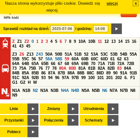
Nasza strona wykorzystuje pliki cookie. Dowiedz się
więcej
x
#
więcej.
Sprawdź rozkład na dzień:
i godzinę:
Z
Z1
Z2
0
1
2
3
4
5
6
7
8
9
10A
10B
11
12
13
14
15
16
41
43
45
Z3
Z6
Z13
Z43
50A
50B
51A
51B
52
53A
53C
53B
54B
55A
55B
55C
56
57
58A
58B
59
60A
60B
60C
60D
61
62
63
64A
64B
65A
65B
66
67
68
69A
69B
70
71A
71B
72A
72B
73
75A
75B
76
77
78
80A
80B
81A
81B
82A
82B
83
84A
84B
85A
85B
86
87A
87B
88A
88B
88C
88D
89
90
91A
91B
91C
92A
92B
93
94
96
97A
97B
99
100
101
201
202
6.
F1
G1
G2
H
W
N1A
N1B
N2
N3A
N3B
N4A
N4B
N5A
N5B
N6
N7A
N7B
N8
N9
Linie
Zmiany
Utrudnienia
Przystanki
Połączenia
Schematy
Pobierz