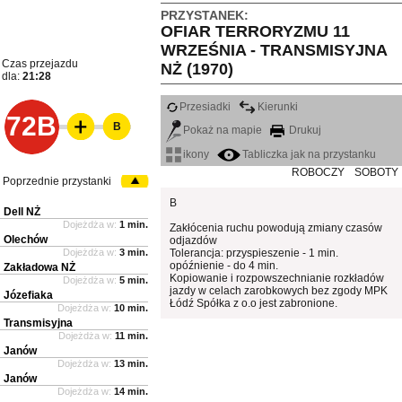
PRZYSTANEK:
OFIAR TERRORYZMU 11
WRZEŚNIA - TRANSMISYJNA
Czas przejazdu
NŻ (1970)
dla:
21:28
Przesiadki
Kierunki
72B
B
Pokaż na mapie
Drukuj
ikony
Tabliczka jak na przystanku
ROBOCZY
SOBOTY
Poprzednie przystanki
B
Dell NŻ
Dojeżdża w:
1 min.
Zakłócenia ruchu powodują zmiany czasów
Olechów
odjazdów
Dojeżdża w:
3 min.
Tolerancja: przyspieszenie - 1 min.
opóźnienie - do 4 min.
Zakładowa NŻ
Kopiowanie i rozpowszechnianie rozkładów
Dojeżdża w:
5 min.
jazdy w celach zarobkowych bez zgody MPK
Józefiaka
Łódź Spółka z o.o jest zabronione.
Dojeżdża w:
10 min.
Transmisyjna
Dojeżdża w:
11 min.
Janów
Dojeżdża w:
13 min.
Janów
Dojeżdża w:
14 min.