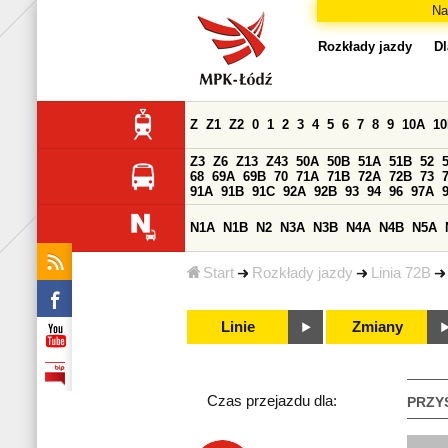
Na
Rozkłady jazdy
Dl
Z
Z1
Z2
0
1
2
3
4
5
6
7
8
9
10A
1
Z3
Z6
Z13
Z43
50A
50B
51A
51B
52
68
69A
69B
70
71A
71B
72A
72B
73
91A
91B
91C
92A
92B
93
94
96
97A
N1A
N1B
N2
N3A
N3B
N4A
N4B
N5A
Start
Rozkłady jazdy
Linia 72B
Linie
Zmiany
Czas przejazdu dla:
PRZY