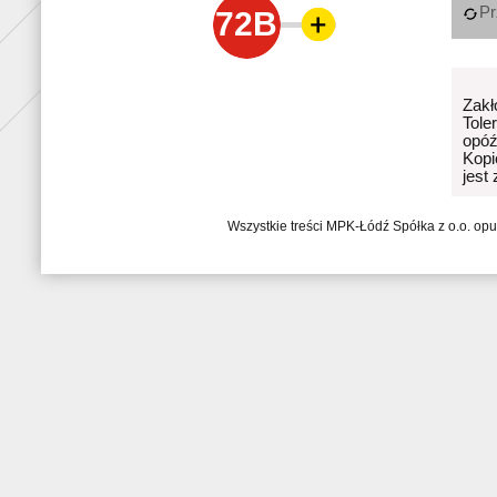
Pr
72B
Zakł
Tole
opóź
Kopi
jest
Wszystkie treści MPK-Łódź Spółka z o.o. op