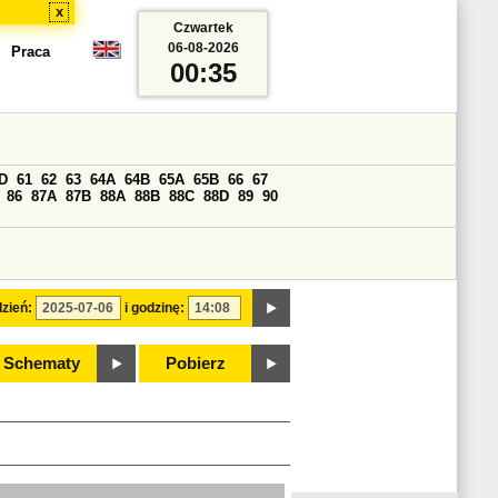
x
Czwartek
06-08-2026
Praca
00:35
D
61
62
63
64A
64B
65A
65B
66
67
86
87A
87B
88A
88B
88C
88D
89
90
zień:
i godzinę:
Schematy
Pobierz