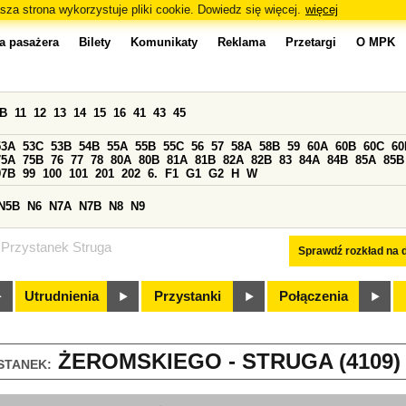
sza strona wykorzystuje pliki cookie. Dowiedz się więcej.
więcej
a pasażera
Bilety
Komunikaty
Reklama
Przetargi
O MPK
0B
11
12
13
14
15
16
41
43
45
53A
53C
53B
54B
55A
55B
55C
56
57
58A
58B
59
60A
60B
60C
60
75A
75B
76
77
78
80A
80B
81A
81B
82A
82B
83
84A
84B
85A
85B
97B
99
100
101
201
202
6.
F1
G1
G2
H
W
N5B
N6
N7A
N7B
N8
N9
Przystanek Struga
Sprawdź rozkład na d
Utrudnienia
Przystanki
Połączenia
ŻEROMSKIEGO - STRUGA (4109)
STANEK: