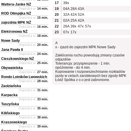
17
39x
Waltera-Janke NŻ
Dojeżdża w:
14 min.
19
04A
28A
43A
ROD Olimpijka NŻ
20
32A
42A
52A
Dojeżdża w:
15 min.
21
02A
25A
42A
zajezdnia MPK NŻ
22
26A
39x
47x
57x
Dojeżdża w:
16 min.
Elektronowa NŻ
23
07x
17x
Dojeżdża w:
18 min.
Nowe Sady
A
Dojeżdża w:
20 min.
x - zjazd do zajezdni MPK Nowe Sady
Jana Pawła II
Dojeżdża w:
24 min.
Zakłócenia ruchu powodują zmiany czasów
Cieszkowskiego NŻ
odjazdów
Dojeżdża w:
25 min.
Tolerancja: przyspieszenie - 1 min.
opóźnienie - do 4 min.
Obywatelska
Kopiowanie i rozpowszechnianie rozkładów
Dojeżdża w:
27 min.
jazdy w celach zarobkowych bez zgody MPK
Rondo Lotników Lwowskich
Łódź Spółka z o.o jest zabronione.
Dojeżdża w:
28 min.
Zaolziańska
Dojeżdża w:
31 min.
Karpacka
Dojeżdża w:
33 min.
Tuszyńska
Dojeżdża w:
35 min.
Kilińskiego
Dojeżdża w:
38 min.
Kraszewskiego
Dojeżdża w:
39 min.