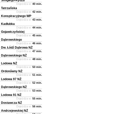
Śmigłego-Rydza
Dojeżdża w:
40 min.
Tatrzańska
Dojeżdża w:
42 min.
Konspiracyjnego WP
Dojeżdża w:
43 min.
Kadłubka
Dojeżdża w:
44 min.
Gojawiczyńskiej
Dojeżdża w:
45 min.
Dąbrowskiego
Dojeżdża w:
46 min.
Dw. Łódź Dąbrowa NŻ
Dojeżdża w:
47 min.
Dąbrowskiego NŻ
Dojeżdża w:
48 min.
Lodowa NŻ
Dojeżdża w:
50 min.
Ordonówny NŻ
Dojeżdża w:
51 min.
Lodowa 97 NŻ
Dojeżdża w:
52 min.
Dąbrowskiego NŻ
Dojeżdża w:
53 min.
Lodowa 91 NŻ
Dojeżdża w:
55 min.
Dostawcza NŻ
Dojeżdża w:
56 min.
Andrzejewskiej NŻ