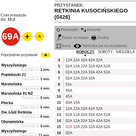
PRZYSTANEK:
RETKINIA KUSOCIŃSKIEGO
Czas przejazdu
(0426)
dla:
15:2
Przesiadki
Kierunki
69A
A
Pokaż na mapie
Drukuj
ikony
Tabliczka jak na przystanku
ROBOCZY
SOBOTY
NIEDZIELA
Poprzednie przystanki
4
12A
22A
32A
42A
52A
Wyszyńskiego
5
02A
12A
22A
32A
42A
52A
Dojeżdża w:
2 min.
6
02A
12A
22A
33A
42A
52A
Popiełuszki 21
7
02A
12A
22A
32A
Dojeżdża w:
3 min.
Maratońska
8
52x
Dojeżdża w:
4 min.
9
45A
Maratońska 91 NŻ
10
45A
Dojeżdża w:
5 min.
11
00A
15A
Plocka
Dojeżdża w:
6 min.
12
12A
22A
32A
42A
52A
Dw. Łódź Retkinia
13
02A
12A
22A
32A
42A
52A
Dojeżdża w:
8 min.
14
02A
12A
22A
32A
42A
52A
Obywatelska
Dojeżdża w:
9 min.
15
02A
12A
22A
32A
42A
52A
Wyszyńskiego
16
02A
Dojeżdża w:
12 min.