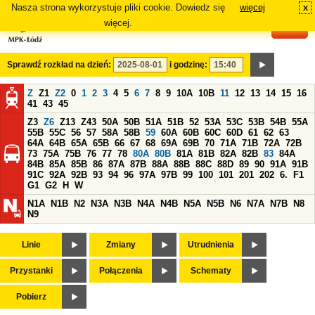
Nasza strona wykorzystuje pliki cookie. Dowiedz się
więcej
x
#
więcej.
Sprawdź rozkład na dzień:
i godzinę:
Z
Z1
Z2
0
1
2
3
4
5
6
7
8
9
10A
10B
11
12
13
14
15
16
41
43
45
Z3
Z6
Z13
Z43
50A
50B
51A
51B
52
53A
53C
53B
54B
55A
55B
55C
56
57
58A
58B
59
60A
60B
60C
60D
61
62
63
64A
64B
65A
65B
66
67
68
69A
69B
70
71A
71B
72A
72B
73
75A
75B
76
77
78
80A
80B
81A
81B
82A
82B
83
84A
84B
85A
85B
86
87A
87B
88A
88B
88C
88D
89
90
91A
91B
91C
92A
92B
93
94
96
97A
97B
99
100
101
201
202
6.
F1
G1
G2
H
W
N1A
N1B
N2
N3A
N3B
N4A
N4B
N5A
N5B
N6
N7A
N7B
N8
N9
Linie
Zmiany
Utrudnienia
Przystanki
Połączenia
Schematy
Pobierz