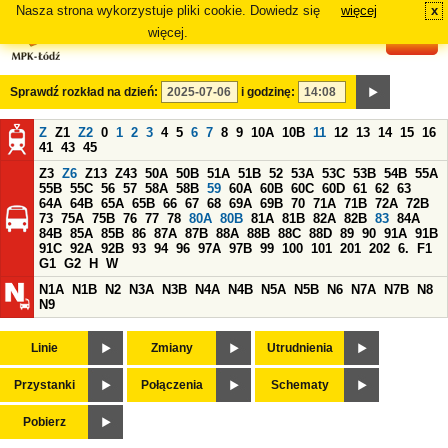
Nasza strona wykorzystuje pliki cookie. Dowiedz się
więcej
x
#
więcej.
Sprawdź rozkład na dzień:
i godzinę:
Z
Z1
Z2
0
1
2
3
4
5
6
7
8
9
10A
10B
11
12
13
14
15
16
41
43
45
Z3
Z6
Z13
Z43
50A
50B
51A
51B
52
53A
53C
53B
54B
55A
55B
55C
56
57
58A
58B
59
60A
60B
60C
60D
61
62
63
64A
64B
65A
65B
66
67
68
69A
69B
70
71A
71B
72A
72B
73
75A
75B
76
77
78
80A
80B
81A
81B
82A
82B
83
84A
84B
85A
85B
86
87A
87B
88A
88B
88C
88D
89
90
91A
91B
91C
92A
92B
93
94
96
97A
97B
99
100
101
201
202
6.
F1
G1
G2
H
W
N1A
N1B
N2
N3A
N3B
N4A
N4B
N5A
N5B
N6
N7A
N7B
N8
N9
Linie
Zmiany
Utrudnienia
Przystanki
Połączenia
Schematy
Pobierz