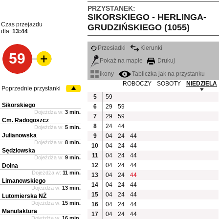
PRZYSTANEK:
SIKORSKIEGO - HERLINGA-
Czas przejazdu
GRUDZIŃSKIEGO (1055)
dla:
13:44
Przesiadki
Kierunki
59
Pokaż na mapie
Drukuj
ikony
Tabliczka jak na przystanku
ROBOCZY
SOBOTY
NIEDZIELA
Poprzednie przystanki
5
59
Sikorskiego
6
29
59
Dojeżdża w:
3 min.
7
29
59
Cm. Radogoszcz
8
24
44
Dojeżdża w:
5 min.
Julianowska
9
04
24
44
Dojeżdża w:
8 min.
10
04
24
44
Sędziowska
11
04
24
44
Dojeżdża w:
9 min.
12
04
24
44
Dolna
Dojeżdża w:
11 min.
13
04
24
44
Limanowskiego
14
04
24
44
Dojeżdża w:
13 min.
15
04
24
44
Lutomierska NŻ
Dojeżdża w:
15 min.
16
04
24
44
Manufaktura
17
04
24
44
Dojeżdża w:
16 min.