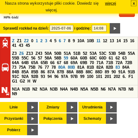
Nasza strona wykorzystuje pliki cookie. Dowiedz się
więcej
x
#
więcej.
Sprawdź rozkład na dzień:
i godzinę:
Z
Z1
Z2
0
1
2
3
4
5
6
7
8
9
10A
10B
11
12
13
14
15
16
41
43
45
Z3
Z6
Z13
Z43
50A
50B
51A
51B
52
53A
53C
53B
54B
55A
55B
55C
56
57
58A
58B
59
60A
60B
60C
60D
61
62
63
64A
64B
65A
65B
66
67
68
69A
69B
70
71A
71B
72A
72B
73
75A
75B
76
77
78
80A
80B
81A
81B
82A
82B
83
84A
84B
85A
85B
86
87A
87B
88A
88B
88C
88D
89
90
91A
91B
91C
92A
92B
93
94
96
97A
97B
99
100
101
201
202
6.
F1
G1
G2
H
W
N1A
N1B
N2
N3A
N3B
N4A
N4B
N5A
N5B
N6
N7A
N7B
N8
N9
Linie
Zmiany
Utrudnienia
Przystanki
Połączenia
Schematy
Pobierz