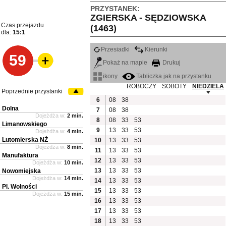
PRZYSTANEK:
ZGIERSKA - SĘDZIOWSKA
Czas przejazdu
(1463)
dla:
15:1
Przesiadki
Kierunki
59
Pokaż na mapie
Drukuj
ikony
Tabliczka jak na przystanku
ROBOCZY
SOBOTY
NIEDZIELA
Poprzednie przystanki
6
08
38
Dolna
7
08
38
Dojeżdża w:
2 min.
8
08
33
53
Limanowskiego
9
13
33
53
Dojeżdża w:
4 min.
Lutomierska NŻ
10
13
33
53
Dojeżdża w:
8 min.
11
13
33
53
Manufaktura
12
13
33
53
Dojeżdża w:
10 min.
13
13
33
53
Nowomiejska
Dojeżdża w:
14 min.
14
13
33
53
Pl. Wolności
15
13
33
53
Dojeżdża w:
15 min.
16
13
33
53
17
13
33
53
18
13
33
53