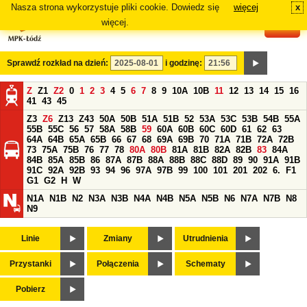
Nasza strona wykorzystuje pliki cookie. Dowiedz się
więcej
x
#
więcej.
Sprawdź rozkład na dzień:
i godzinę:
Z
Z1
Z2
0
1
2
3
4
5
6
7
8
9
10A
10B
11
12
13
14
15
16
41
43
45
Z3
Z6
Z13
Z43
50A
50B
51A
51B
52
53A
53C
53B
54B
55A
55B
55C
56
57
58A
58B
59
60A
60B
60C
60D
61
62
63
64A
64B
65A
65B
66
67
68
69A
69B
70
71A
71B
72A
72B
73
75A
75B
76
77
78
80A
80B
81A
81B
82A
82B
83
84A
84B
85A
85B
86
87A
87B
88A
88B
88C
88D
89
90
91A
91B
91C
92A
92B
93
94
96
97A
97B
99
100
101
201
202
6.
F1
G1
G2
H
W
N1A
N1B
N2
N3A
N3B
N4A
N4B
N5A
N5B
N6
N7A
N7B
N8
N9
Linie
Zmiany
Utrudnienia
Przystanki
Połączenia
Schematy
Pobierz