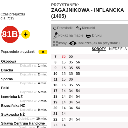
PRZYSTANEK:
ZAGAJNIKOWA - INFLANCKA
Czas przejazdu
(1405)
dla:
7:35
Przesiadki
Kierunki
81B
Pokaż na mapie
Drukuj
ikony
Tabliczka jak na przystanku
SOBOTY
NIEDZIELA
Poprzednie przystanki
7
35
55
Okopowa
8
15
35
56
Dojeżdża w:
1 min.
9
15
35
55
Bracka
10
15
35
55
Dojeżdża w:
2 min.
Sporna
11
15
36
Dojeżdża w:
4 min.
16
15
35
55
Palki
17
14
34
54
Dojeżdża w:
5 min.
18
14
34
54
Łomnicka NŻ
Dojeżdża w:
7 min.
19
14
34
54
Brzezińska NŻ
20
14
34
54
Dojeżdża w:
9 min.
21
14
Stokowska NŻ
Dojeżdża w:
10 min.
22
14
34
54
Sikawa Centrum Handlowe
23
14
Dojeżdża w:
11 min.